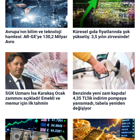
Avrupa’nın bilim ve teknoloji
Küresel gıda fiyatlarında şok
hamlesi: AR-GE’ye 130,2 Milyar
yükseliş: 3,5 yılın zirvesinde!
Avro
SGK Uzmanı İsa Karakaş Ocak
Benzinde yeni zam kapıda!
zammını açıkladı! Emekli ve
4,35 TL'lik indirim pompaya
memur için ilk tahmin
yansımadı, tabela yeniden
değişiyor