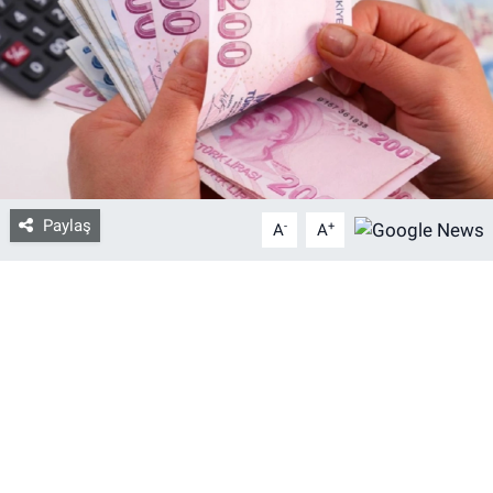
Bize ulaşın
İletişim/Künye
Yaşam
Gözden Kaçmasın
Paylaş
-
+
A
A
İletişim (Künye)