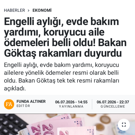
SAĞLIK
HABERLER
EKONOMI
Engelli aylığı, evde bakım
EKONOMİ
yardımı, koruyucu aile
ödemeleri belli oldu! Bakan
EĞİTİM
Göktaş rakamları duyurdu
ÖZEL HABER
Engelli aylığı, evde bakım yardımı, koruyucu
ailelere yönelik ödemeler resmi olarak belli
Keşfet
oldu. Bakan Göktaş tek tek resmi rakamları
ASTROLOJİ
açıkladı.
FUNDA ALTINER
06.07.2026 - 14:55
06.07.2026 - 22:37
MANŞET
EDITÖR
YAYINLANMA
GÜNCELLEME
RESMİ İLANLAR
İLAN