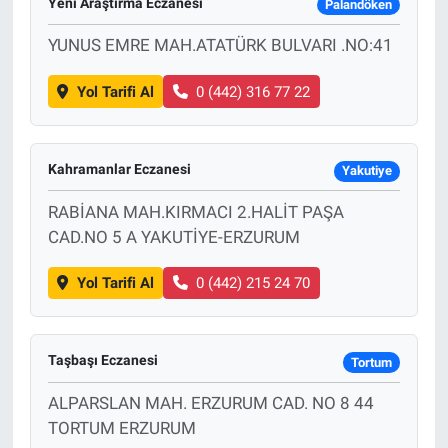
Yeni Araştırma Eczanesi
Palandöken
YUNUS EMRE MAH.ATATÜRK BULVARI .NO:41
Yol Tarifi Al
0 (442) 316 77 22
Kahramanlar Eczanesi
Yakutiye
RABİANA MAH.KIRMACI 2.HALİT PAŞA
CAD.NO 5 A YAKUTİYE-ERZURUM
Yol Tarifi Al
0 (442) 215 24 70
Taşbaşı Eczanesi
Tortum
ALPARSLAN MAH. ERZURUM CAD. NO 8 44
TORTUM ERZURUM