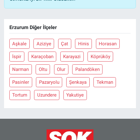
Erzurum Diğer İlçeler
Aşkale
Aziziye
Çat
Hinis
Horasan
İspir
Karaçoban
Karayazi
Köprüköy
Narman
Oltu
Olur
Palandöken
Pasinler
Pazaryolu
Şenkaya
Tekman
Tortum
Uzundere
Yakutiye