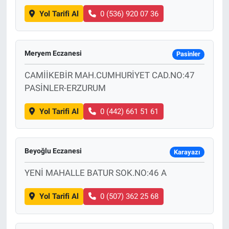
Yol Tarifi Al
0 (536) 920 07 36
Meryem Eczanesi
Pasinler
CAMİİKEBİR MAH.CUMHURİYET CAD.NO:47
PASİNLER-ERZURUM
Yol Tarifi Al
0 (442) 661 51 61
Beyoğlu Eczanesi
Karayazı
YENİ MAHALLE BATUR SOK.NO:46 A
Yol Tarifi Al
0 (507) 362 25 68