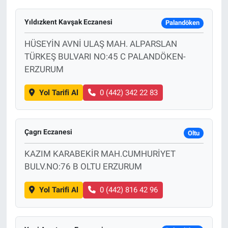
Yıldızkent Kavşak Eczanesi
Palandöken
HÜSEYİN AVNİ ULAŞ MAH. ALPARSLAN
TÜRKEŞ BULVARI NO:45 C PALANDÖKEN-
ERZURUM
Yol Tarifi Al
0 (442) 342 22 83
Çagrı Eczanesi
Oltu
KAZIM KARABEKİR MAH.CUMHURİYET
BULV.NO:76 B OLTU ERZURUM
Yol Tarifi Al
0 (442) 816 42 96