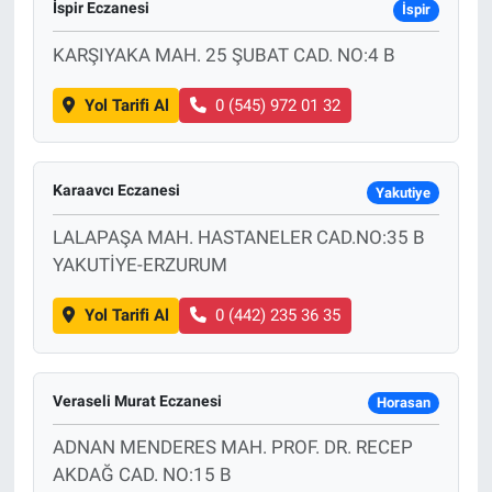
İspir Eczanesi
İspir
Bize ulaşın
KARŞIYAKA MAH. 25 ŞUBAT CAD. NO:4 B
Yol Tarifi Al
0 (545) 972 01 32
İletişim/Künye
Yaşam
Karaavcı Eczanesi
Yakutiye
Gözden Kaçmasın
LALAPAŞA MAH. HASTANELER CAD.NO:35 B
YAKUTİYE-ERZURUM
İletişim (Künye)
Yol Tarifi Al
0 (442) 235 36 35
Veraseli Murat Eczanesi
Horasan
ADNAN MENDERES MAH. PROF. DR. RECEP
AKDAĞ CAD. NO:15 B