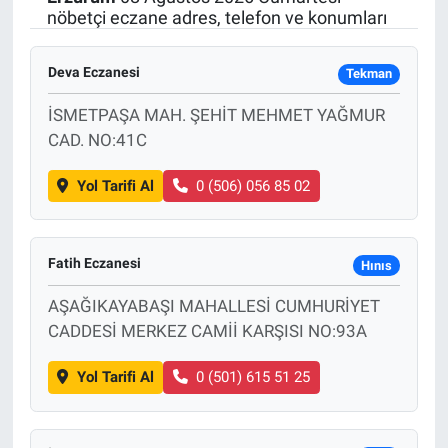
nöbetçi eczane adres, telefon ve konumları
SAĞLIK
Deva Eczanesi
Tekman
EKONOMİ
İSMETPAŞA MAH. ŞEHİT MEHMET YAĞMUR
EĞİTİM
CAD. NO:41C
Yol Tarifi Al
0 (506) 056 85 02
ÖZEL HABER
Keşfet
Fatih Eczanesi
Hınıs
ASTROLOJİ
AŞAĞIKAYABAŞI MAHALLESİ CUMHURİYET
CADDESİ MERKEZ CAMİİ KARŞISI NO:93A
MANŞET
Yol Tarifi Al
0 (501) 615 51 25
RESMİ İLANLAR
İLAN