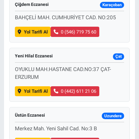
Çiğdem Eczanesi
Karaçoban
BAHÇELİ MAH. CUMHURİYET CAD. NO:205
Yol Tarifi Al
0 (546) 719 75 60
Yeni Hilal Eczanesi
Çat
OYUKLU MAH.HASTANE CAD.NO:37 ÇAT-
ERZURUM
Yol Tarifi Al
0 (442) 611 21 06
Üstün Eczanesi
Uzundere
Merkez Mah. Yeni Sahil Cad. No:3 B