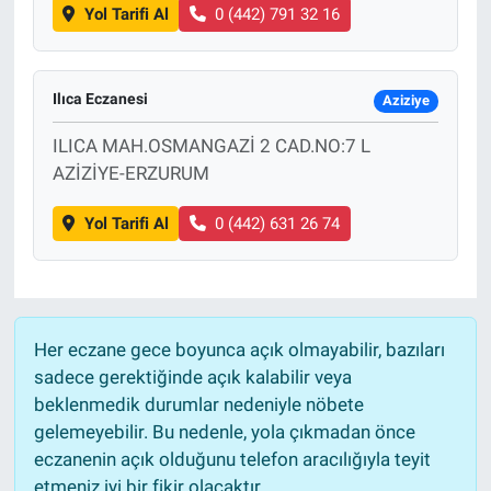
Yol Tarifi Al
0 (442) 791 32 16
Ilıca Eczanesi
Aziziye
ILICA MAH.OSMANGAZİ 2 CAD.NO:7 L
AZİZİYE-ERZURUM
Yol Tarifi Al
0 (442) 631 26 74
Her eczane gece boyunca açık olmayabilir, bazıları
sadece gerektiğinde açık kalabilir veya
beklenmedik durumlar nedeniyle nöbete
gelemeyebilir. Bu nedenle, yola çıkmadan önce
eczanenin açık olduğunu telefon aracılığıyla teyit
etmeniz iyi bir fikir olacaktır.