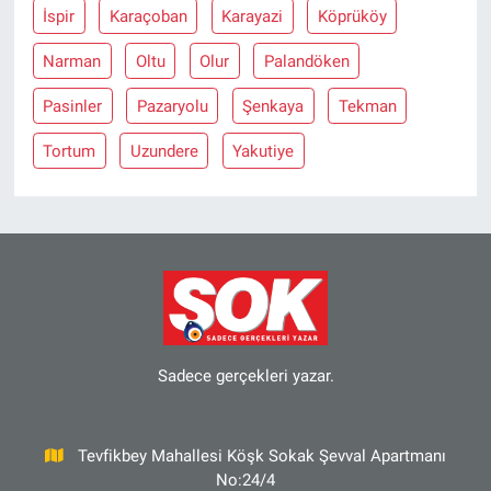
İspir
Karaçoban
Karayazi
Köprüköy
Narman
Oltu
Olur
Palandöken
Pasinler
Pazaryolu
Şenkaya
Tekman
Tortum
Uzundere
Yakutiye
Sadece gerçekleri yazar.
Tevfikbey Mahallesi Köşk Sokak Şevval Apartmanı
No:24/4