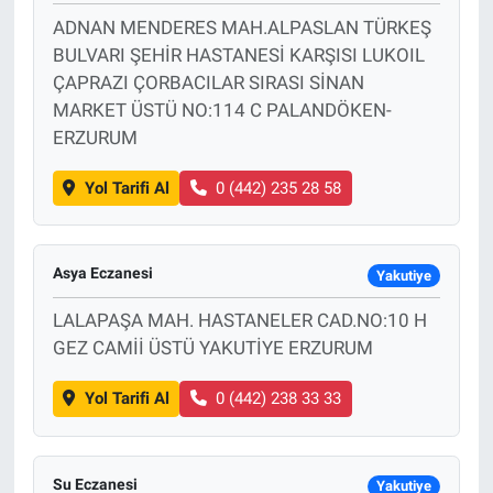
ADNAN MENDERES MAH.ALPASLAN TÜRKEŞ
Bize ulaşın
BULVARI ŞEHİR HASTANESİ KARŞISI LUKOIL
ÇAPRAZI ÇORBACILAR SIRASI SİNAN
İletişim/Künye
MARKET ÜSTÜ NO:114 C PALANDÖKEN-
ERZURUM
Yaşam
Yol Tarifi Al
0 (442) 235 28 58
Gözden Kaçmasın
Asya Eczanesi
İletişim (Künye)
Yakutiye
LALAPAŞA MAH. HASTANELER CAD.NO:10 H
GEZ CAMİİ ÜSTÜ YAKUTİYE ERZURUM
Yol Tarifi Al
0 (442) 238 33 33
Su Eczanesi
Yakutiye