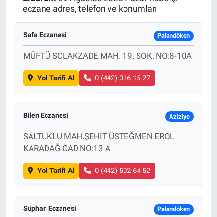
eczane adres, telefon ve konumları
SAĞLIK
Safa Eczanesi
Palandöken
EKONOMİ
MÜFTÜ SOLAKZADE MAH. 19. SOK. NO:8-10A
EĞİTİM
Yol Tarifi Al
0 (442) 316 15 27
ÖZEL HABER
Keşfet
Bilen Eczanesi
Aziziye
SALTUKLU MAH.ŞEHİT ÜSTEĞMEN EROL
ASTROLOJİ
KARADAĞ CAD.NO:13 A
MANŞET
Yol Tarifi Al
0 (442) 502 64 52
RESMİ İLANLAR
Süphan Eczanesi
Palandöken
İLAN