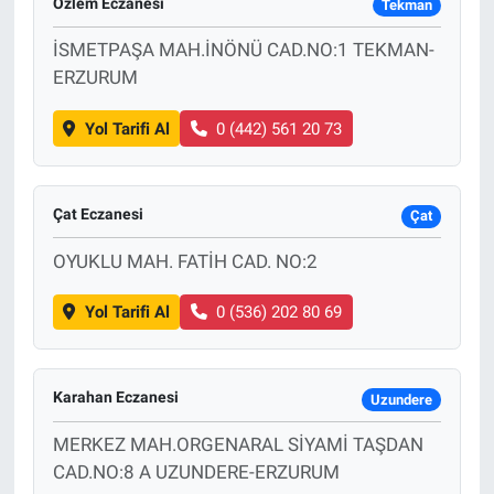
Özlem Eczanesi
Tekman
İSMETPAŞA MAH.İNÖNÜ CAD.NO:1 TEKMAN-
ERZURUM
Yol Tarifi Al
0 (442) 561 20 73
Çat Eczanesi
Çat
OYUKLU MAH. FATİH CAD. NO:2
Yol Tarifi Al
0 (536) 202 80 69
Karahan Eczanesi
Uzundere
MERKEZ MAH.ORGENARAL SİYAMİ TAŞDAN
CAD.NO:8 A UZUNDERE-ERZURUM