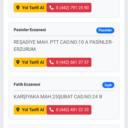
Yol Tarifi Al
0 (442) 791 25 90
Pasinler Eczanesi
Pasinler
REŞADİYE MAH. PTT CAD.NO:10 A PASİNLER-
ERZURUM
Yol Tarifi Al
0 (442) 661 37 37
Fatih Eczanesi
İspir
KARŞIYAKA MAH.25ŞUBAT CAD.NO:24 B
Yol Tarifi Al
0 (442) 451 22 33