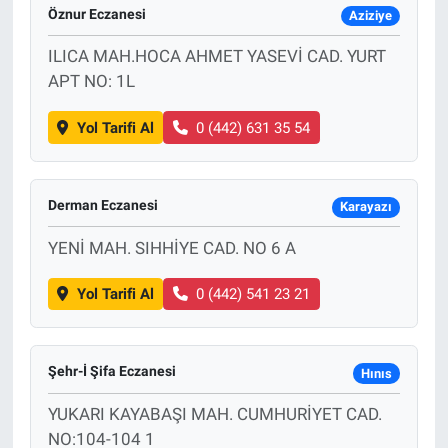
Öznur Eczanesi
Aziziye
ILICA MAH.HOCA AHMET YASEVİ CAD. YURT
APT NO: 1L
Yol Tarifi Al
0 (442) 631 35 54
Derman Eczanesi
Karayazı
YENİ MAH. SIHHİYE CAD. NO 6 A
Yol Tarifi Al
0 (442) 541 23 21
Şehr-İ Şifa Eczanesi
Hınıs
YUKARI KAYABAŞI MAH. CUMHURİYET CAD.
NO:104-104 1