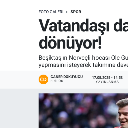
SAĞLIK
FOTO GALERI
SPOR
Vatandaşı dav
EKONOMİ
dönüyor!
EĞİTİM
ÖZEL HABER
Beşiktaş'ın Norveçli hocası Ole Gu
yapmasını isteyerek takımına davet
Keşfet
CANER DOKUYUCU
17.05.2025 - 14:53
EDITÖR
YAYINLANMA
ASTROLOJİ
MANŞET
RESMİ İLANLAR
İLAN