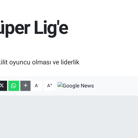
üper Lig'e
lit oyuncu olması ve liderlik
-
+
A
A