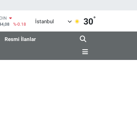
COIN
44,08
%-0.18
°
AR
30
İstanbul
436
%0.18
O
510
%0.32
Resmi İlanlar
RLİN
811
%0.38
M ALTIN
.55
%0.03
T100
79
%-14