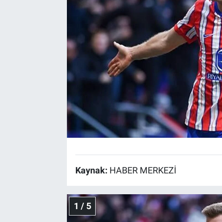
Bize ulaşın
İletişim/Künye
Yaşam
Gözden Kaçmasın
İletişim (Künye)
Kaynak:
HABER MERKEZİ
1 / 5