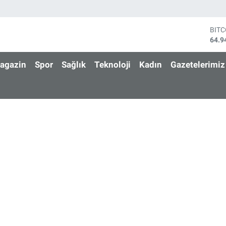
BIT
64.9
DOL
47,7
EUR
55,2
agazin
Spor
Sağlık
Teknoloji
Kadın
Gazetelerimiz
STE
64,4
GRA
6660
BİS
13.7