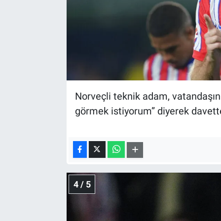
Norveçli teknik adam, vatandaşına
görmek istiyorum” diyerek davett
4 / 5