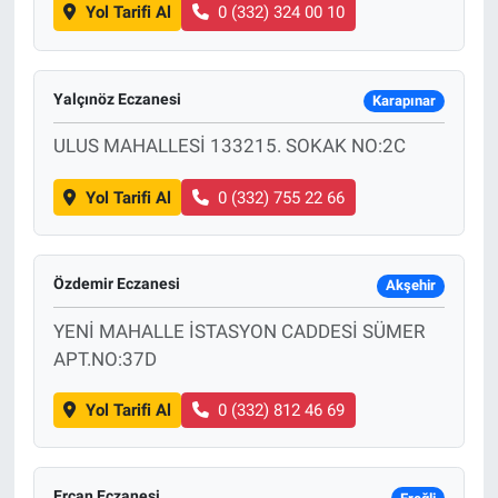
Yol Tarifi Al
0 (332) 324 00 10
Yalçınöz Eczanesi
Karapınar
ULUS MAHALLESİ 133215. SOKAK NO:2C
Yol Tarifi Al
0 (332) 755 22 66
Özdemir Eczanesi
Akşehir
YENİ MAHALLE İSTASYON CADDESİ SÜMER
APT.NO:37D
Yol Tarifi Al
0 (332) 812 46 69
Ercan Eczanesi