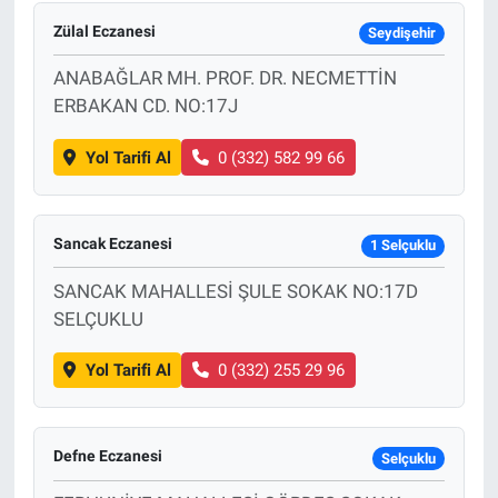
Zülal Eczanesi
Seydişehir
ANABAĞLAR MH. PROF. DR. NECMETTİN
ERBAKAN CD. NO:17J
Yol Tarifi Al
0 (332) 582 99 66
Sancak Eczanesi
1 Selçuklu
SANCAK MAHALLESİ ŞULE SOKAK NO:17D
SELÇUKLU
Yol Tarifi Al
0 (332) 255 29 96
Defne Eczanesi
Selçuklu