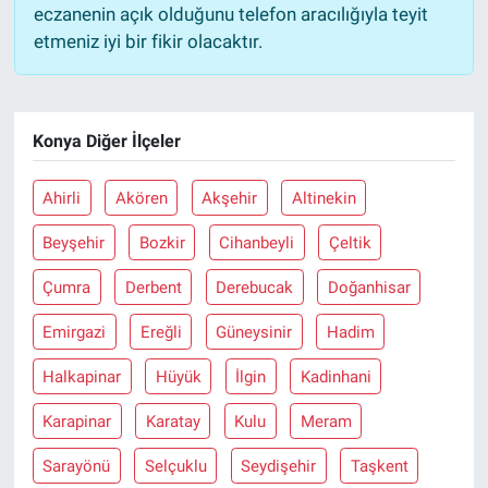
eczanenin açık olduğunu telefon aracılığıyla teyit
etmeniz iyi bir fikir olacaktır.
Konya Diğer İlçeler
Ahirli
Akören
Akşehir
Altinekin
Beyşehir
Bozkir
Cihanbeyli
Çeltik
Çumra
Derbent
Derebucak
Doğanhisar
Emirgazi
Ereğli
Güneysinir
Hadim
Halkapinar
Hüyük
İlgin
Kadinhani
Karapinar
Karatay
Kulu
Meram
Sarayönü
Selçuklu
Seydişehir
Taşkent