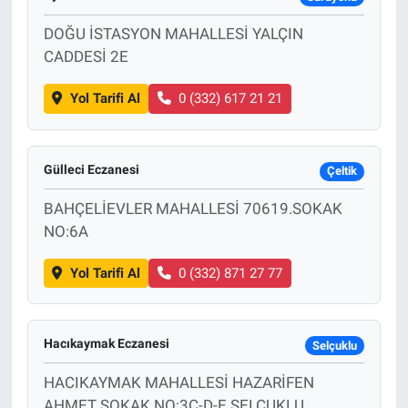
DOĞU İSTASYON MAHALLESİ YALÇIN
CADDESİ 2E
Yol Tarifi Al
0 (332) 617 21 21
Gülleci Eczanesi
Çeltik
BAHÇELİEVLER MAHALLESİ 70619.SOKAK
NO:6A
Yol Tarifi Al
0 (332) 871 27 77
Hacıkaymak Eczanesi
Selçuklu
HACIKAYMAK MAHALLESİ HAZARİFEN
AHMET SOKAK NO:3C-D-E SELÇUKLU