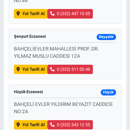
NO:88
Yol Tarifi Al
0 (332) 447 15 05
Şenyurt Eczanesi
Beyşehir
BAHÇELİEVLER MAHALLESİ PROF. DR.
YILMAZ MUSLU CADDESİ 12A
Yol Tarifi Al
0 (332) 511 00 48
Hüyük Eczanesi
Hüyük
BAHÇELİ EVLER YILDIRIM BEYAZIT CADDESİ
NO:2A
Yol Tarifi Al
0 (332) 543 12 55