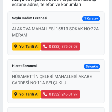
eczane adres, telefon ve konumları
SAĞLIK
Soylu Hadim Eczanesi
1 Karatay
EKONOMİ
ALAKOVA MAHALLESİ 15513.SOKAK NO:22A
EĞİTİM
MERAM
Yol Tarifi Al
0 (332) 375 03 03
ÖZEL HABER
Keşfet
Hicret Eczanesi
Selçuklu
ASTROLOJİ
HÜSAMETTİN ÇELEBİ MAHALLESİ AKABE
CADDESİ NO:11A SELÇUKLU
MANŞET
Yol Tarifi Al
0 (332) 245 01 97
RESMİ İLANLAR
İLAN