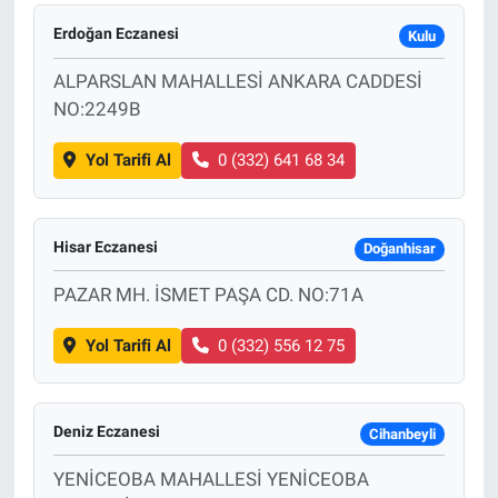
Erdoğan Eczanesi
Kulu
ALPARSLAN MAHALLESİ ANKARA CADDESİ
NO:2249B
Yol Tarifi Al
0 (332) 641 68 34
Hisar Eczanesi
Doğanhisar
PAZAR MH. İSMET PAŞA CD. NO:71A
Yol Tarifi Al
0 (332) 556 12 75
Deniz Eczanesi
Cihanbeyli
YENİCEOBA MAHALLESİ YENİCEOBA