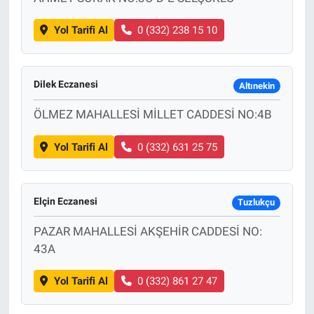
Yol Tarifi Al
0 (332) 238 15 10
Dilek Eczanesi
Altınekin
ÖLMEZ MAHALLESİ MİLLET CADDESİ NO:4B
Yol Tarifi Al
0 (332) 631 25 75
Elçin Eczanesi
Tuzlukçu
PAZAR MAHALLESİ AKŞEHİR CADDESİ NO:
43A
Yol Tarifi Al
0 (332) 861 27 47