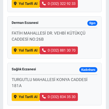
Yol Tarifi Al
0 (332) 322 92 33
Derman Eczanesi
Ilgın
FATİH MAHALLESİ DR. VEHBİ KÜTÜKÇÜ
CADDESİ NO:26B
Yol Tarifi Al
0 (332) 881 30 70
Sağlık Eczanesi
Kadınhanı
TURGUTLU MAHALLESİ KONYA CADDESİ
181A
Yol Tarifi Al
0 (332) 834 35 30