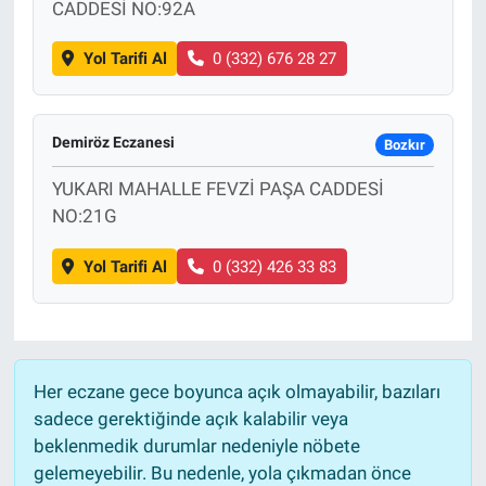
CADDESİ NO:92A
Yol Tarifi Al
0 (332) 676 28 27
Demiröz Eczanesi
Bozkır
YUKARI MAHALLE FEVZİ PAŞA CADDESİ
NO:21G
Yol Tarifi Al
0 (332) 426 33 83
Her eczane gece boyunca açık olmayabilir, bazıları
sadece gerektiğinde açık kalabilir veya
beklenmedik durumlar nedeniyle nöbete
gelemeyebilir. Bu nedenle, yola çıkmadan önce