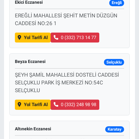
Ekici Eczanesi
Ereğli
Bize ulaşın
EREĞLİ MAHALLESİ ŞEHİT METİN DÜZGÜN
CADDESİ NO:26 1
İletişim/Künye
Yol Tarifi Al
0 (332) 713 14 77
Yaşam
Gözden Kaçmasın
Beyza Eczanesi
Selçuklu
ŞEYH ŞAMİL MAHALLESİ DOSTELİ CADDESİ
İletişim (Künye)
SELÇUKLU PARK İŞ MERKEZİ NO:54C
SELÇUKLU
Yol Tarifi Al
0 (332) 248 98 98
Altınekin Eczanesi
Karatay