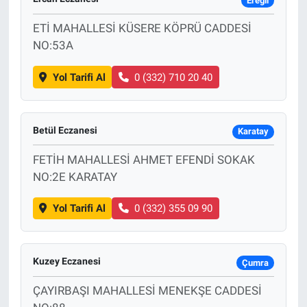
Ereğli
ETİ MAHALLESİ KÜSERE KÖPRÜ CADDESİ
NO:53A
Yol Tarifi Al
0 (332) 710 20 40
Betül Eczanesi
Karatay
FETİH MAHALLESİ AHMET EFENDİ SOKAK
NO:2E KARATAY
Yol Tarifi Al
0 (332) 355 09 90
Kuzey Eczanesi
Çumra
ÇAYIRBAŞI MAHALLESİ MENEKŞE CADDESİ