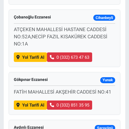
Çobanoğlu Eczanesi
Cihanbeyli
ATÇEKEN MAHALLESİ HASTANE CADDESİ
NO:52A,NECİP FAZIL KISAKÜREK CADDESİ
NO:1A
Yol Tarifi Al
0 (332) 673 47 63
Gökpınar Eczanesi
Yunak
FATİH MAHALLESİ AKŞEHİR CADDESİ NO:41
Yol Tarifi Al
0 (332) 851 35 95
Aydınlı Eczanesi
Sarayönü