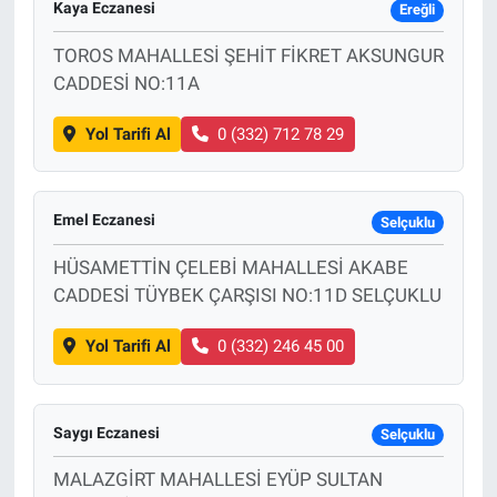
Kaya Eczanesi
Ereğli
Bize ulaşın
TOROS MAHALLESİ ŞEHİT FİKRET AKSUNGUR
CADDESİ NO:11A
İletişim/Künye
Yol Tarifi Al
0 (332) 712 78 29
Yaşam
Gözden Kaçmasın
Emel Eczanesi
Selçuklu
HÜSAMETTİN ÇELEBİ MAHALLESİ AKABE
İletişim (Künye)
CADDESİ TÜYBEK ÇARŞISI NO:11D SELÇUKLU
Yol Tarifi Al
0 (332) 246 45 00
Saygı Eczanesi
Selçuklu
MALAZGİRT MAHALLESİ EYÜP SULTAN