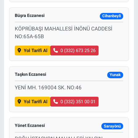
Büşra Eczanesi
Cihanbeyli
KÖPRÜBAŞI MAHALLESİ İNÖNÜ CADDESİ
NO:65A-65B
Yol Tarifi Al
0 (332) 673 25 26
Taşkın Eczanesi
Yunak
YENİ MH. 169004 SK. NO:46
Yol Tarifi Al
0 (332) 351 00 01
Yönet Eczanesi
Sarayönü