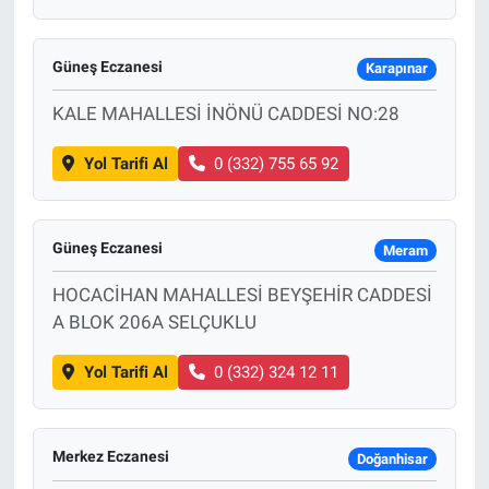
Güneş Eczanesi
Karapınar
KALE MAHALLESİ İNÖNÜ CADDESİ NO:28
Yol Tarifi Al
0 (332) 755 65 92
Güneş Eczanesi
Meram
HOCACİHAN MAHALLESİ BEYŞEHİR CADDESİ
A BLOK 206A SELÇUKLU
Yol Tarifi Al
0 (332) 324 12 11
Merkez Eczanesi
Doğanhisar