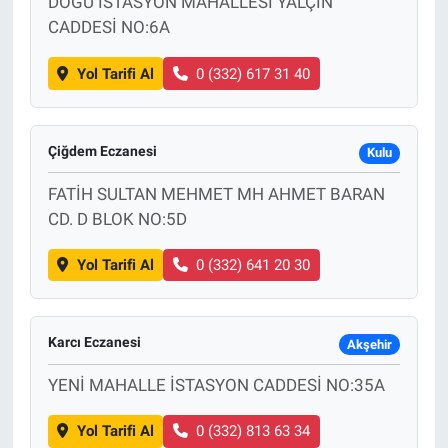
DOĞU İSTASYON MAHALLESİ YALÇIN
CADDESİ NO:6A
Yol Tarifi Al
0 (332) 617 31 40
Çiğdem Eczanesi
Kulu
FATİH SULTAN MEHMET MH AHMET BARAN
CD. D BLOK NO:5D
Yol Tarifi Al
0 (332) 641 20 30
Karcı Eczanesi
Akşehir
YENİ MAHALLE İSTASYON CADDESİ NO:35A
Yol Tarifi Al
0 (332) 813 63 34