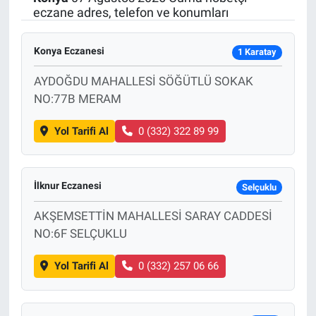
eczane adres, telefon ve konumları
SAĞLIK
Konya Eczanesi
1 Karatay
EKONOMİ
AYDOĞDU MAHALLESİ SÖĞÜTLÜ SOKAK
EĞİTİM
NO:77B MERAM
Yol Tarifi Al
0 (332) 322 89 99
ÖZEL HABER
Keşfet
İlknur Eczanesi
Selçuklu
ASTROLOJİ
AKŞEMSETTİN MAHALLESİ SARAY CADDESİ
NO:6F SELÇUKLU
MANŞET
Yol Tarifi Al
0 (332) 257 06 66
RESMİ İLANLAR
İLAN