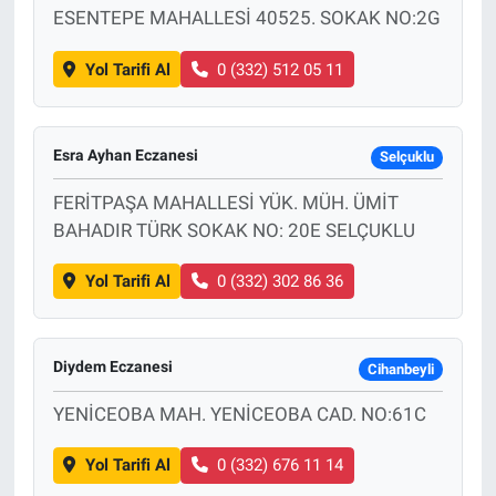
ESENTEPE MAHALLESİ 40525. SOKAK NO:2G
Yol Tarifi Al
0 (332) 512 05 11
Esra Ayhan Eczanesi
Selçuklu
FERİTPAŞA MAHALLESİ YÜK. MÜH. ÜMİT
BAHADIR TÜRK SOKAK NO: 20E SELÇUKLU
Yol Tarifi Al
0 (332) 302 86 36
Diydem Eczanesi
Cihanbeyli
YENİCEOBA MAH. YENİCEOBA CAD. NO:61C
Yol Tarifi Al
0 (332) 676 11 14