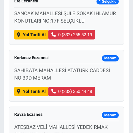
Efe Eczanesi
1 Selçuklu
SANCAK MAHALLESİ ŞULE SOKAK IHLAMUR
KONUTLARI NO:17F SELÇUKLU
Yol Tarifi Al
0 (332) 255 52 19
Korkmaz Eczanesi
Meram
SAHİBATA MAHALLESİ ATATÜRK CADDESİ
NO:39D MERAM
Yol Tarifi Al
0 (332) 350 44 48
Ravza Eczanesi
Meram
ATEŞBAZ VELİ MAHALLESİ YEDEKIRMAK