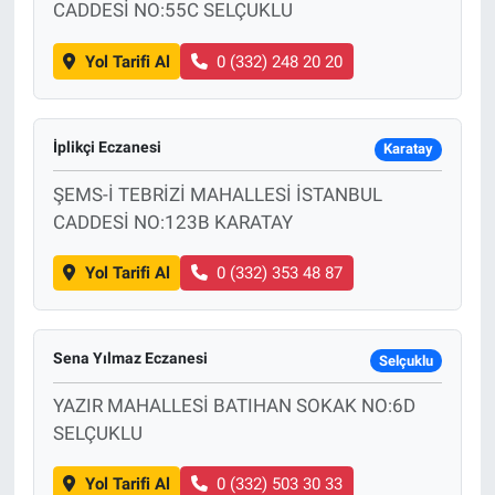
CADDESİ NO:55C SELÇUKLU
Yol Tarifi Al
0 (332) 248 20 20
İplikçi Eczanesi
Karatay
ŞEMS-İ TEBRİZİ MAHALLESİ İSTANBUL
CADDESİ NO:123B KARATAY
Yol Tarifi Al
0 (332) 353 48 87
Sena Yılmaz Eczanesi
Selçuklu
YAZIR MAHALLESİ BATIHAN SOKAK NO:6D
SELÇUKLU
Yol Tarifi Al
0 (332) 503 30 33