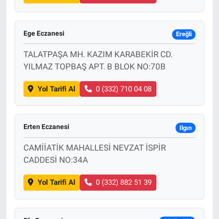
Ege Eczanesi
Ereğli
TALATPAŞA MH. KAZIM KARABEKİR CD.
YILMAZ TOPBAŞ APT. B BLOK NO:70B
Yol Tarifi Al
0 (332) 710 04 08
Erten Eczanesi
Ilgın
CAMİİATİK MAHALLESİ NEVZAT İSPİR
CADDESİ NO:34A
Yol Tarifi Al
0 (332) 882 51 39