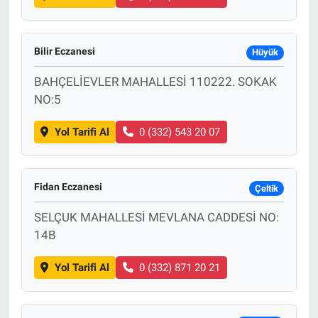
Bilir Eczanesi
Hüyük
BAHÇELİEVLER MAHALLESİ 110222. SOKAK
NO:5
Yol Tarifi Al
0 (332) 543 20 07
Fidan Eczanesi
Çeltik
SELÇUK MAHALLESİ MEVLANA CADDESİ NO:
14B
Yol Tarifi Al
0 (332) 871 20 21