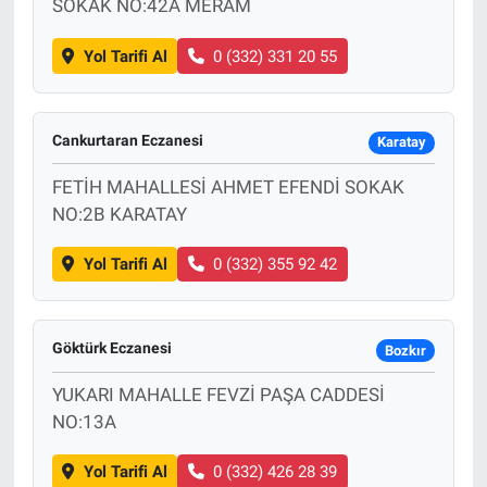
SOKAK NO:42A MERAM
Yol Tarifi Al
0 (332) 331 20 55
Cankurtaran Eczanesi
Karatay
FETİH MAHALLESİ AHMET EFENDİ SOKAK
NO:2B KARATAY
Yol Tarifi Al
0 (332) 355 92 42
Göktürk Eczanesi
Bozkır
YUKARI MAHALLE FEVZİ PAŞA CADDESİ
NO:13A
Yol Tarifi Al
0 (332) 426 28 39