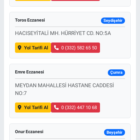
Toros Eczanesi
Seydişehir
HACISEYİTALİ MH. HÜRRİYET CD. NO:5A
Yol Tarifi Al
0 (332) 582 65 50
Emre Eczanesi
Çumra
MEYDAN MAHALLESİ HASTANE CADDESİ
NO:7
Yol Tarifi Al
0 (332) 447 10 68
Onur Eczanesi
Beyşehir