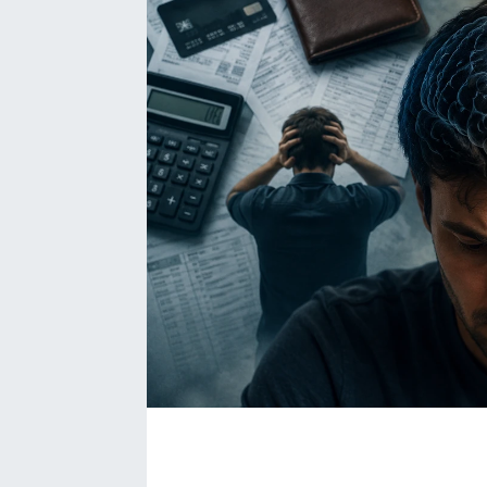
Bize ulaşın
İletişim/Künye
Yaşam
Gözden Kaçmasın
İletişim (Künye)