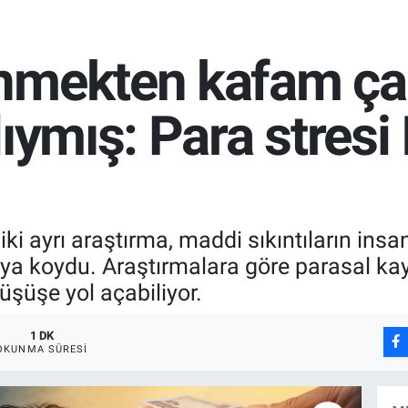
nmekten kafam çal
ıymış: Para stresi
ki ayrı araştırma, maddi sıkıntıların insa
taya koydu. Araştırmalara göre parasal kay
üşüşe yol açabiliyor.
1 DK
OKUNMA SÜRESI