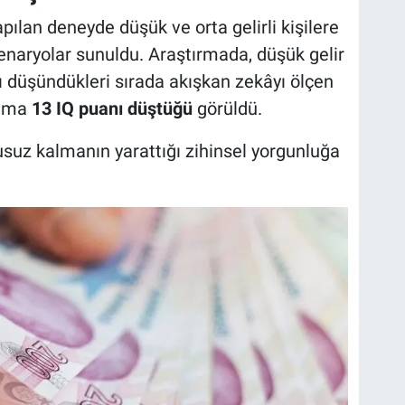
pılan deneyde düşük ve orta gelirli kişilere
senaryolar sunuldu. Araştırmada, düşük gelir
ı düşündükleri sırada akışkan zekâyı ölçen
lama
13 IQ puanı düştüğü
görüldü.
usuz kalmanın yarattığı zihinsel yorgunluğa