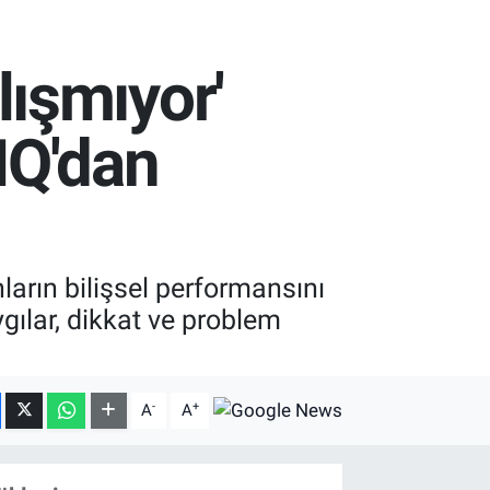
ışmıyor'
 IQ'dan
nların bilişsel performansını
gılar, dikkat ve problem
-
+
A
A