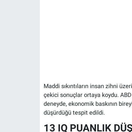
Maddi sıkıntıların insan zihni üzer
çekici sonuçlar ortaya koydu. ABD v
deneyde, ekonomik baskının bireyle
düşürdüğü tespit edildi.
13 IQ PUANLIK DÜ