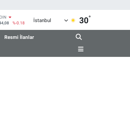
°
COIN
30
İstanbul
44,08
%-0.18
AR
436
%0.18
Resmi İlanlar
O
510
%0.32
RLİN
811
%0.38
M ALTIN
.55
%0.03
T100
79
%-14