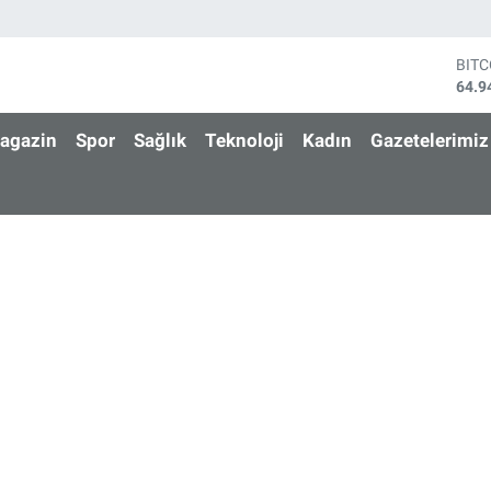
BIT
64.9
DOL
47,7
agazin
Spor
Sağlık
Teknoloji
Kadın
Gazetelerimiz
EUR
55,2
STE
64,4
GRA
6660
BİS
13.7