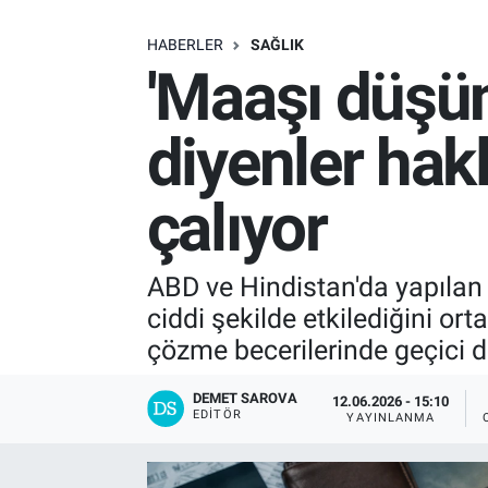
SAĞLIK
HABERLER
SAĞLIK
'Maaşı düşü
EKONOMİ
diyenler hakl
EĞİTİM
çalıyor
ÖZEL HABER
Keşfet
ABD ve Hindistan'da yapılan i
ciddi şekilde etkilediğini or
ASTROLOJİ
çözme becerilerinde geçici d
MANŞET
DEMET SAROVA
12.06.2026 - 15:10
EDITÖR
YAYINLANMA
RESMİ İLANLAR
İLAN