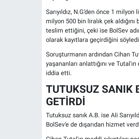
Sarıyıldız, N.G'den önce 1 milyon li
milyon 500 bin liralık çek aldığını
teslim ettiğini, çeki ise BolSev a
olarak kayıtlara geçirdiğini söyledi
Soruşturmanın ardından Cihan Tutal
yaşananları anlattığını ve Tutal'ın
iddia etti.
TUTUKSUZ SANIK B
GETİRDİ
Tutuksuz sanık A.B. ise Ali Sarıyıld
BolSev'e de dışarıdan hizmet verdiğ
Cihan Tutal'ın maddi sıkıntıları n