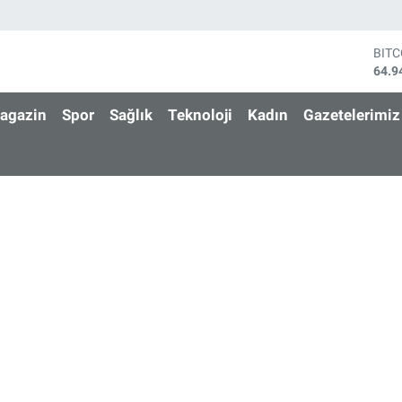
BIT
64.9
DOL
47,7
agazin
Spor
Sağlık
Teknoloji
Kadın
Gazetelerimiz
EUR
55,2
STE
64,4
GRA
6660
BİS
13.7