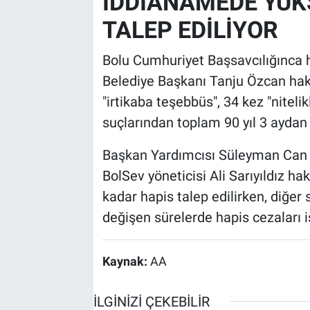
İDDİANAMEDE YÜK
TALEP EDİLİYOR
Bolu Cumhuriyet Başsavcılığınca 
Belediye Başkanı Tanju Özcan hakkı
"irtikaba teşebbüs", 34 kez "nitelikl
suçlarından toplam 90 yıl 3 aydan 
Başkan Yardımcısı Süleyman Can ha
BolSev yöneticisi Ali Sarıyıldız ha
kadar hapis talep edilirken, diğer 
değişen sürelerde hapis cezaları i
Kaynak:
AA