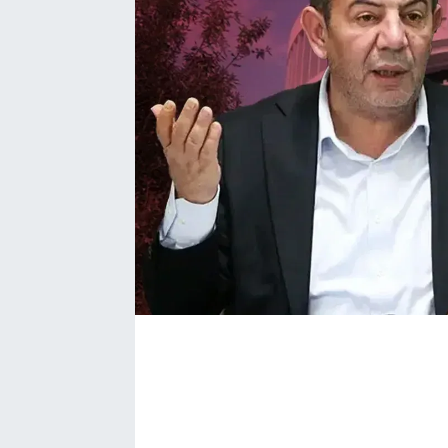
Bize ulaşın
İletişim/Künye
Yaşam
Gözden Kaçmasın
İletişim (Künye)