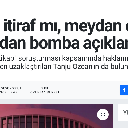
tiraf mı, meydan
'dan bomba açıkl
rtikap" soruşturması kapsamında hakların
en uzaklaştırılan Tanju Özcan'ın da bulun
.2026 - 23:01
3 DK
NCELLEME
OKUNMA SÜRESI
Y