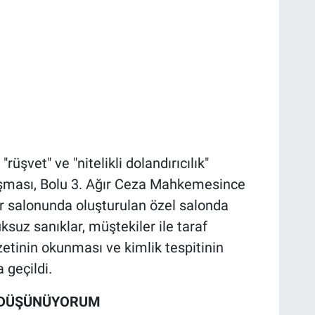
"rüşvet" ve "nitelikli dolandırıcılık"
uruşması, Bolu 3. Ağır Ceza Mahkemesince
or salonunda oluşturulan özel salonda
ksuz sanıklar, müştekiler ile taraf
zetinin okunması ve kimlik tespitinin
 geçildi.
I DÜŞÜNÜYORUM