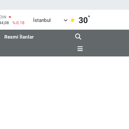
°
COIN
30
İstanbul
44,08
%-0.18
AR
436
%0.18
Resmi İlanlar
O
510
%0.32
RLİN
811
%0.38
M ALTIN
.55
%0.03
T100
79
%-14