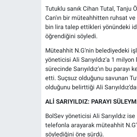
Tutuklu sanık Cihan Tutal, Tanju
Can'ın bir müteahhitten ruhsat ve 
bin lira talep ettikleri yönündeki i
öğrendiğini söyledi.
Müteahhit N.G'nin belediyedeki işl
yöneticisi Ali Sarıyıldız'a 1 milyo
sürecinde Sarıyıldız'ın bu parayı k
etti. Suçsuz olduğunu savunan T
olduğunu belirttiği Ali Sarıyıldız'd
ALİ SARIYILDIZ: PARAYI SÜLEY
BolSev yöneticisi Ali Sarıyıldız is
telefonla arayarak müteahhit N.G'n
söylediğini öne sürdü.