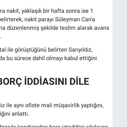
ra nakit, yaklaşık bir hafta sonra ise 1
 belirterek, nakit parayı Süleyman Can'a
dına düzenlenmiş şekilde teslim alarak avans
.
 ile görüştüğünü belirten Sarıyıldız,
 da bu sürece dahil olmayı kabul ettiğini
ORÇ İDDİASINI DİLE
ız ile aynı ofiste mali müşavirlik yaptığını,
ini anlattı.
edeniyle kendisinden borç istediğini söyleyen