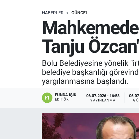
SAĞLIK
HABERLER
GÜNCEL
Mahkemede i
EKONOMİ
Tanju Özcan
EĞİTİM
ÖZEL HABER
Bolu Belediyesine yönelik "i
belediye başkanlığı görevind
Keşfet
yargılanmasına başlandı.
ASTROLOJİ
FUNDA IŞIK
06.07.2026 - 16:58
06.07
EDITÖR
YAYINLANMA
GÜ
MANŞET
RESMİ İLANLAR
İLAN