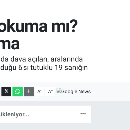
 okuma mı?
ama
da dava açılan, aralarında
duğu 6'sı tutuklu 19 sanığın
-
+
A
A
ükleniyor...