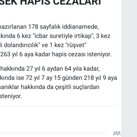
SEK HAPİS CEZALARI
hazırlanan 178 sayfalık iddianamede,
nda 6 kez "icbar suretiyle irtikap", 3 kez
i dolandırıcılık" ve 1 kez "rüşvet"
263 yıl 6 aya kadar hapis cezası isteniyor.
kkında 27 yıl 6 aydan 64 yıla kadar,
kkında ise 72 yıl 7 ay 15 günden 218 yıl 9 aya
sanıklar hakkında da çeşitli suçlardan
steniyor.