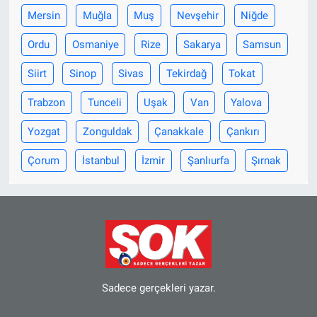
Mersin
Muğla
Muş
Nevşehir
Niğde
Ordu
Osmaniye
Rize
Sakarya
Samsun
Siirt
Sinop
Sivas
Tekirdağ
Tokat
Trabzon
Tunceli
Uşak
Van
Yalova
Yozgat
Zonguldak
Çanakkale
Çankırı
Çorum
İstanbul
İzmir
Şanlıurfa
Şırnak
Sadece gerçekleri yazar.