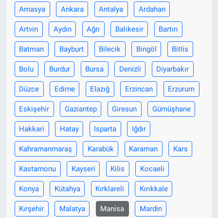
Amasya
Ankara
Antalya
Ardahan
Bize ulaşın
Artvin
Aydın
Ağrı
Balıkesir
Bartın
İletişim/Künye
Batman
Bayburt
Bilecik
Bingöl
Bitlis
Bolu
Burdur
Bursa
Denizli
Diyarbakır
Yaşam
Düzce
Edirne
Elazığ
Erzincan
Erzurum
Gözden Kaçmasın
Eskişehir
Gaziantep
Giresun
Gümüşhane
İletişim (Künye)
Hakkari
Hatay
Isparta
Iğdır
Kahramanmaraş
Karabük
Karaman
Kars
Kastamonu
Kayseri
Kilis
Kocaeli
Konya
Kütahya
Kırklareli
Kırıkkale
Kırşehir
Malatya
Manisa
Mardin