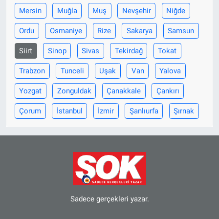
Mersin
Muğla
Muş
Nevşehir
Niğde
Ordu
Osmaniye
Rize
Sakarya
Samsun
Siirt
Sinop
Sivas
Tekirdağ
Tokat
Trabzon
Tunceli
Uşak
Van
Yalova
Yozgat
Zonguldak
Çanakkale
Çankırı
Çorum
İstanbul
İzmir
Şanlıurfa
Şırnak
Sadece gerçekleri yazar.