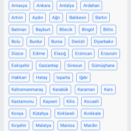
Amasya
Ankara
Antalya
Ardahan
Bize ulaşın
Artvin
Aydın
Ağrı
Balıkesir
Bartın
İletişim/Künye
Batman
Bayburt
Bilecik
Bingöl
Bitlis
Bolu
Burdur
Bursa
Denizli
Diyarbakır
Yaşam
Düzce
Edirne
Elazığ
Erzincan
Erzurum
Gözden Kaçmasın
Eskişehir
Gaziantep
Giresun
Gümüşhane
İletişim (Künye)
Hakkari
Hatay
Isparta
Iğdır
Kahramanmaraş
Karabük
Karaman
Kars
Kastamonu
Kayseri
Kilis
Kocaeli
Konya
Kütahya
Kırklareli
Kırıkkale
Kırşehir
Malatya
Manisa
Mardin