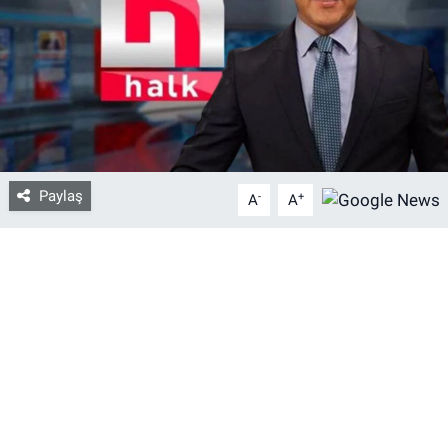
Bize ulaşın
İletişim/Künye
Yaşam
Paylaş
-
+
Gözden Kaçmasın
A
A
İletişim (Künye)