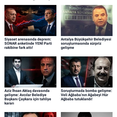
Siyaset arenasında deprem:
Antalya Büyükşehir Belediyesi
SONAR anketinde YENİ Parti
soruşturmasında sürpriz
rakibine fark attı!
gelişme
Aziz İhsan Aktaş davasında
Soruşturmada bomba gelişme:
gelişme: Avcılar Belediye
Veli Ağbaba’nın Ağabeyi Hür
Başkanı Çaykara için tahliye
Ağbaba tutuklandı!
kararı