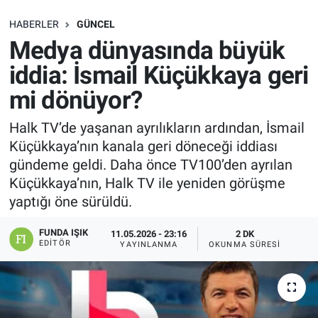
SAĞLIK
HABERLER
GÜNCEL
Medya dünyasında büyük
EKONOMİ
iddia: İsmail Küçükkaya geri
mi dönüyor?
EĞİTİM
Halk TV’de yaşanan ayrılıkların ardından, İsmail
ÖZEL HABER
Küçükkaya’nın kanala geri döneceği iddiası
gündeme geldi. Daha önce TV100’den ayrılan
Keşfet
Küçükkaya’nın, Halk TV ile yeniden görüşme
yaptığı öne sürüldü.
ASTROLOJİ
FUNDA IŞIK
11.05.2026 - 23:16
2 DK
MANŞET
EDITÖR
YAYINLANMA
OKUNMA SÜRESI
RESMİ İLANLAR
İLAN