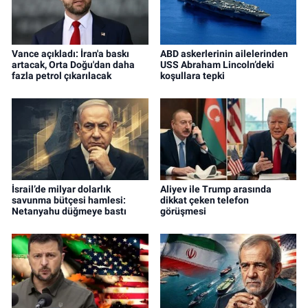
Vance açıkladı: İran'a baskı
ABD askerlerinin ailelerinden
artacak, Orta Doğu'dan daha
USS Abraham Lincoln’deki
fazla petrol çıkarılacak
koşullara tepki
İsrail’de milyar dolarlık
Aliyev ile Trump arasında
savunma bütçesi hamlesi:
dikkat çeken telefon
Netanyahu düğmeye bastı
görüşmesi