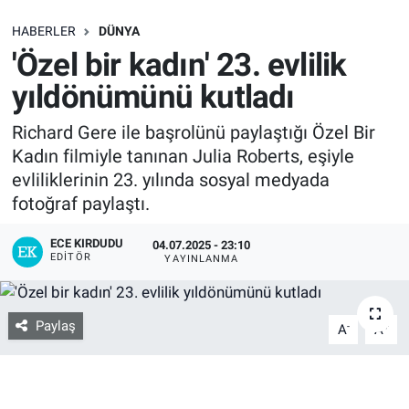
SAĞLIK
HABERLER
DÜNYA
'Özel bir kadın' 23. evlilik
EKONOMİ
yıldönümünü kutladı
EĞİTİM
Richard Gere ile başrolünü paylaştığı Özel Bir
Kadın filmiyle tanınan Julia Roberts, eşiyle
ÖZEL HABER
evliliklerinin 23. yılında sosyal medyada
fotoğraf paylaştı.
Keşfet
ECE KIRDUDU
04.07.2025 - 23:10
EDITÖR
YAYINLANMA
ASTROLOJİ
MANŞET
Paylaş
-
+
A
A
RESMİ İLANLAR
İLAN