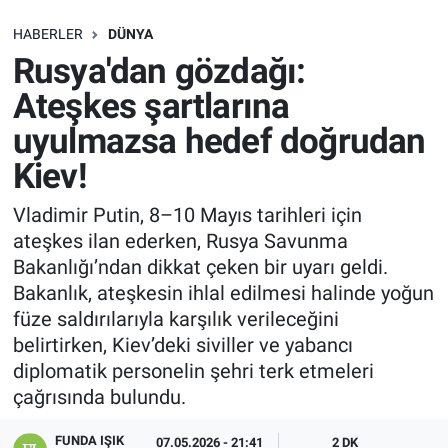
SAĞLIK
HABERLER
DÜNYA
Rusya'dan gözdağı:
EKONOMİ
Ateşkes şartlarına
uyulmazsa hedef doğrudan
EĞİTİM
Kiev!
ÖZEL HABER
Vladimir Putin, 8–10 Mayıs tarihleri için
ateşkes ilan ederken, Rusya Savunma
Keşfet
Bakanlığı’ndan dikkat çeken bir uyarı geldi.
ASTROLOJİ
Bakanlık, ateşkesin ihlal edilmesi halinde yoğun
füze saldırılarıyla karşılık verileceğini
MANŞET
belirtirken, Kiev’deki siviller ve yabancı
diplomatik personelin şehri terk etmeleri
RESMİ İLANLAR
çağrısında bulundu.
FUNDA IŞIK
İLAN
07.05.2026 - 21:41
2 DK