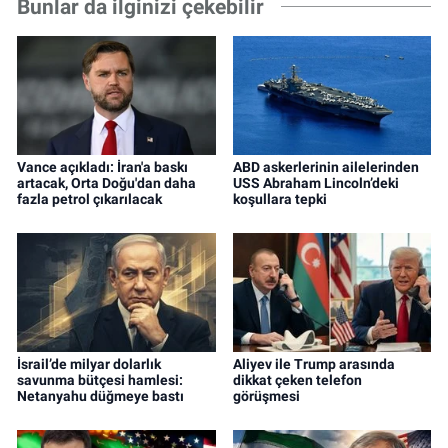
Bunlar da ilginizi çekebilir
Vance açıkladı: İran'a baskı
ABD askerlerinin ailelerinden
artacak, Orta Doğu'dan daha
USS Abraham Lincoln’deki
fazla petrol çıkarılacak
koşullara tepki
İsrail’de milyar dolarlık
Aliyev ile Trump arasında
savunma bütçesi hamlesi:
dikkat çeken telefon
Netanyahu düğmeye bastı
görüşmesi