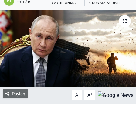
EDITÖR
YAYINLANMA
OKUNMA SÜRESI
Bize ulaşın
İletişim/Künye
Yaşam
Gözden Kaçmasın
İletişim (Künye)
Paylaş
-
+
A
A