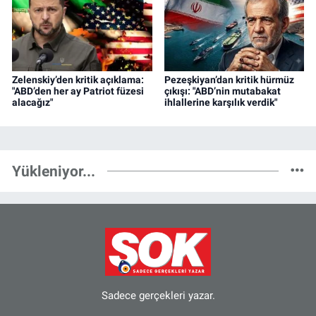
Zelenskiy’den kritik açıklama:
Pezeşkiyan’dan kritik hürmüz
"ABD’den her ay Patriot füzesi
çıkışı: "ABD’nin mutabakat
alacağız"
ihlallerine karşılık verdik"
Yükleniyor...
Sadece gerçekleri yazar.