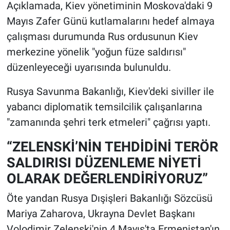
Açıklamada, Kiev yönetiminin Moskova'daki 9
Mayıs Zafer Günü kutlamalarını hedef almaya
çalışması durumunda Rus ordusunun Kiev
merkezine yönelik "yoğun füze saldırısı"
düzenleyeceği uyarısında bulunuldu.
Rusya Savunma Bakanlığı, Kiev'deki siviller ile
yabancı diplomatik temsilcilik çalışanlarına
"zamanında şehri terk etmeleri" çağrısı yaptı.
“ZELENSKİ’NİN TEHDİDİNİ TERÖR
SALDIRISI DÜZENLEME NİYETİ
OLARAK DEĞERLENDİRİYORUZ”
Öte yandan Rusya Dışişleri Bakanlığı Sözcüsü
Mariya Zaharova, Ukrayna Devlet Başkanı
Volodimir Zelenski'nin 4 Mayıs'ta Ermenistan'ın