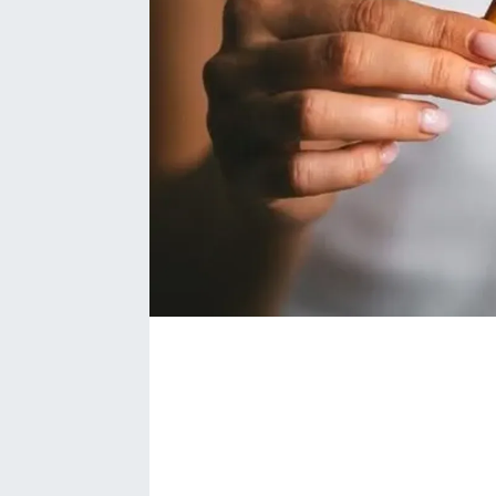
Bize ulaşın
İletişim/Künye
Yaşam
Gözden Kaçmasın
İletişim (Künye)