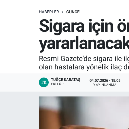
SAĞLIK
HABERLER
GÜNCEL
Sigara için ö
EKONOMİ
yararlanacak
EĞİTİM
ÖZEL HABER
Resmi Gazete'de sigara ile il
olan hastalara yönelik ilaç 
Keşfet
TUĞÇE KARATAŞ
04.07.2026 - 15:05
ASTROLOJİ
EDITÖR
YAYINLANMA
MANŞET
RESMİ İLANLAR
İLAN