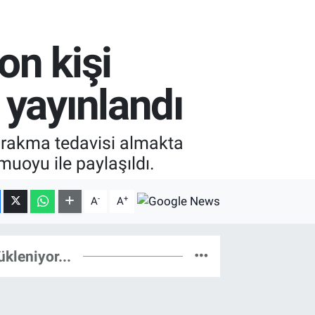
on kişi
 yayınlandı
 bırakma tedavisi almakta
muoyu ile paylaşıldı.
-
+
A
A
ükleniyor...