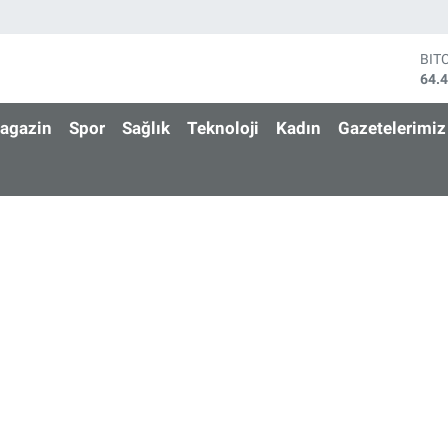
BIT
64.
DO
47,
agazin
Spor
Sağlık
Teknoloji
Kadın
Gazetelerimiz
EU
55,
STE
64,
GRA
652
BİS
13.