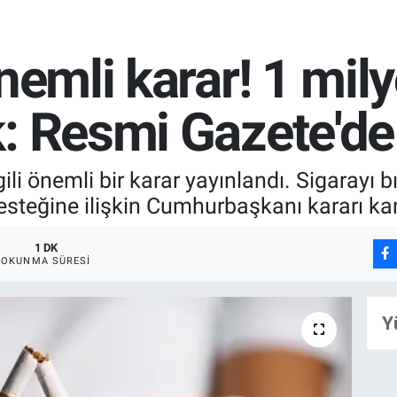
nemli karar! 1 mily
: Resmi Gazete'de
gili önemli bir karar yayınlandı. Sigarayı
desteğine ilişkin Cumhurbaşkanı kararı ka
1 DK
OKUNMA SÜRESI
Y