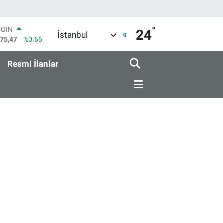
°
COIN
24
İstanbul
475,47
%0.66
LAR
5971
%0.05
Resmi İlanlar
RO
1336
%0.18
RLİN
2534
%0.22
M ALTIN
7.85
%0.54
T100
703
%11