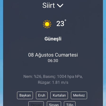
Siirt
SAĞLIK
EKONOMİ
°
23
EĞİTİM
Güneşli
ÖZEL HABER
08 Ağustos Cumartesi
Keşfet
06:30
ASTROLOJİ
Nem: %26, Basınç: 1004 hpa hPa,
MANŞET
Rüzgar: 1.81 m/s
RESMİ İLANLAR
Baykan
Eruh
Kurtalan
Merkez
İLAN
Pervari
Şirvan
Tillo