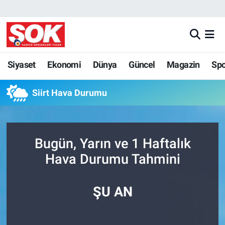
GÜNDEM
Nöbetçi Eczaneler
DÜNYA
Hava Durumu
Siyaset
Ekonomi
Dünya
Güncel
Magazin
Sp
SPOR
İstanbul Namaz Vakitleri
Siirt Hava Durumu
MAGAZİN
Trafik Durumu
Bugün, Yarın ve 1 Haftalık
KÜLTÜR SANAT
Süper Lig Puan Durumu ve Fikstür
Hava Durumu Tahmini
POLİTİKA
Tüm Manşetler
ŞU AN
YAŞAM
Son Dakika Haberleri
TEKNOLOJİ
Haber Arşivi