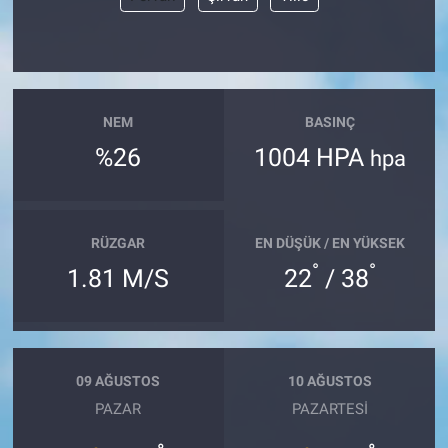
Bize ulaşın
İletişim/Künye
NEM
BASINÇ
Yaşam
%26
1004 HPA
hpa
Gözden Kaçmasın
RÜZGAR
EN DÜŞÜK / EN YÜKSEK
İletişim (Künye)
°
°
1.81 M/S
22
/ 38
09 AĞUSTOS
10 AĞUSTOS
PAZAR
PAZARTESI