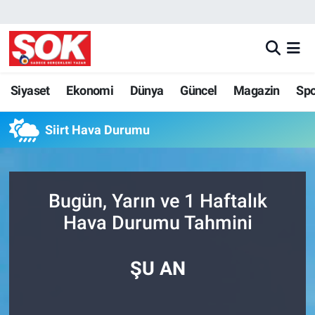
GÜNDEM
Nöbetçi Eczaneler
DÜNYA
Hava Durumu
Siyaset
Ekonomi
Dünya
Güncel
Magazin
Sp
SPOR
İstanbul Namaz Vakitleri
Siirt Hava Durumu
MAGAZİN
Trafik Durumu
Bugün, Yarın ve 1 Haftalık
KÜLTÜR SANAT
Süper Lig Puan Durumu ve Fikstür
Hava Durumu Tahmini
POLİTİKA
Tüm Manşetler
ŞU AN
YAŞAM
Son Dakika Haberleri
TEKNOLOJİ
Haber Arşivi