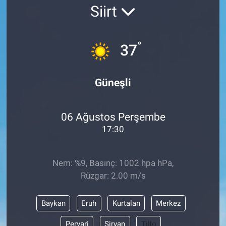
Siirt
SAĞLIK
EKONOMİ
°
37
EĞİTİM
Güneşli
ÖZEL HABER
06 Ağustos Perşembe
Keşfet
17:30
ASTROLOJİ
Nem: %9, Basınç: 1002 hpa hPa,
MANŞET
Rüzgar: 2.00 m/s
RESMİ İLANLAR
Baykan
Eruh
Kurtalan
Merkez
İLAN
Pervari
Şirvan
Tillo