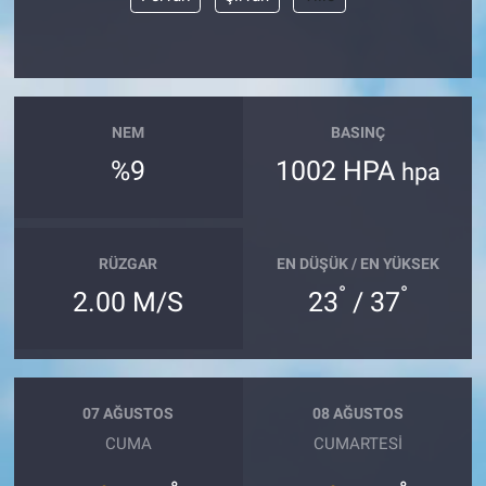
Bize ulaşın
İletişim/Künye
NEM
BASINÇ
Yaşam
%9
1002 HPA
hpa
Gözden Kaçmasın
RÜZGAR
EN DÜŞÜK / EN YÜKSEK
İletişim (Künye)
°
°
2.00 M/S
23
/ 37
07 AĞUSTOS
08 AĞUSTOS
CUMA
CUMARTESI