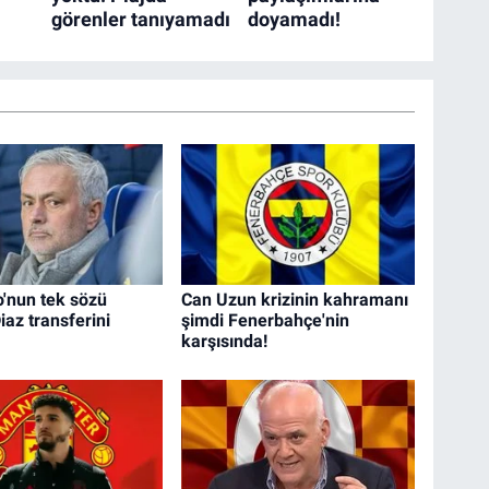
'nun tek sözü
Can Uzun krizinin kahramanı
az transferini
şimdi Fenerbahçe'nin
karşısında!