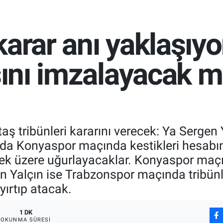
karar anı yaklaşıyo
sını imzalayacak mı
 tribünleri kararını verecek: Ya Sergen 
 da Konyaspor maçında kestikleri hesabın
ek üzere uğurlayacaklar. Konyaspor maç
en Yalçın ise Trabzonspor maçında tribünl
yırtıp atacak.
1 DK
OKUNMA SÜRESI