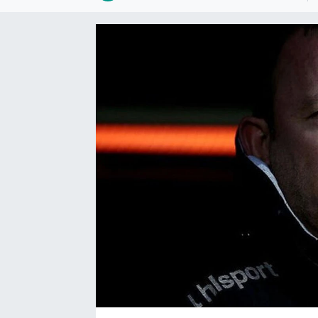
Bize ulaşın
İletişim/Künye
Yaşam
Gözden Kaçmasın
İletişim (Künye)