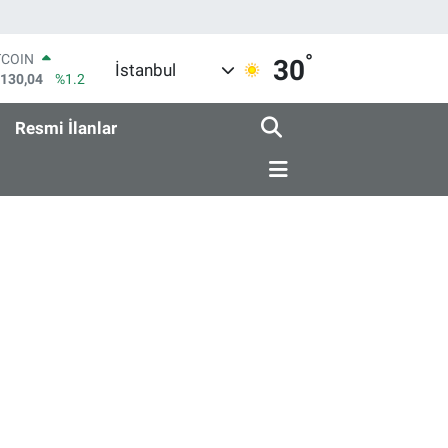
°
TCOIN
30
İstanbul
.130,04
%1.2
LAR
,7106
%0.17
Resmi İlanlar
RO
,1652
%0.27
ERLİN
,4046
%0.35
AM ALTIN
18.49
%2.12
ST100
.773
%-19