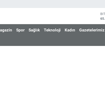
BI
65
DO
47
agazin
Spor
Sağlık
Teknoloji
Kadın
Gazetelerimiz
EU
55
ST
64
GR
66
Bİ
13