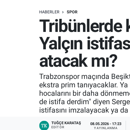
SAĞLIK
HABERLER
SPOR
Tribünlerde 
EKONOMİ
Yalçın istifa
EĞİTİM
atacak mı?
ÖZEL HABER
Keşfet
Trabzonspor maçında Beşiktaş
ekstra prim tanıyacaklar. Ya
ASTROLOJİ
hocalarını bir daha dönmem
MANŞET
de istifa derdim" diyen Serg
istifasını imzalayacak ya da 
RESMİ İLANLAR
TUĞÇE KARATAŞ
08.05.2026 - 17:23
EDITÖR
İLAN
YAYINLANMA