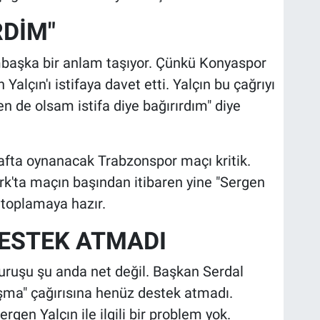
RDİM"
başka bir anlam taşıyor. Çünkü Konyaspor
alçın'ı istifaya davet etti. Yalçın bu çağrıyı
ben de olsam istifa diye bağırırdım" diye
afta oynanacak Trabzonspor maçı kritik.
k'ta maçın başından itibaren yine "Sergen
nı toplamaya hazır.
ESTEK ATMADI
duruşu şu anda net değil. Başkan Serdal
laşma" çağırısına henüz destek atmadı.
rgen Yalçın ile ilgili bir problem yok.