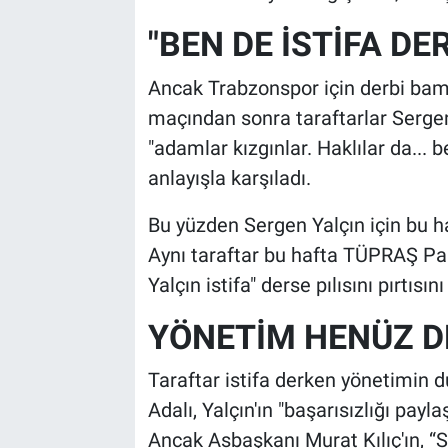
"BEN DE İSTİFA DE
Ancak Trabzonspor için derbi bam
maçından sonra taraftarlar Sergen Y
"adamlar kızgınlar. Haklılar da... 
anlayışla karşıladı.
Bu yüzden Sergen Yalçın için bu h
Aynı taraftar bu hafta TÜPRAŞ Par
Yalçın istifa" derse pılısını pırtısı
YÖNETİM HENÜZ D
Taraftar istifa derken yönetimin 
Adalı, Yalçın'ın "başarısızlığı pay
Ancak Asbaşkanı Murat Kılıç'ın, “Se