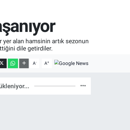
aşanıyor
r yer alan hamsinin artık sezonun
iğini dile getirdiler.
-
+
A
A
ükleniyor...