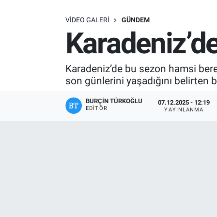
SAĞLIK
VIDEO GALERI
GÜNDEM
Karadeniz’de
EKONOMİ
EĞİTİM
Karadeniz’de bu sezon hamsi berek
son günlerini yaşadığını belirten ba
ÖZEL HABER
BURÇIN TÜRKOĞLU
07.12.2025 - 12:19
EDITÖR
YAYINLANMA
Keşfet
ASTROLOJİ
MANŞET
RESMİ İLANLAR
İLAN