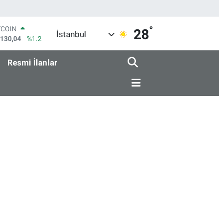
°
TCOIN
28
İstanbul
.130,04
%1.2
LAR
,7106
%0.17
Resmi İlanlar
RO
,1652
%0.27
ERLİN
,4046
%0.35
AM ALTIN
18.49
%2.12
ST100
.773
%-19