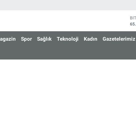
BI
65
DO
47
agazin
Spor
Sağlık
Teknoloji
Kadın
Gazetelerimiz
EU
55
ST
64
GR
66
Bİ
13