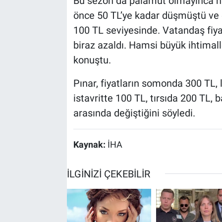
Bu sezon da palamut olmayınca ha
önce 50 TL’ye kadar düşmüştü ve 
100 TL seviyesinde. Vatandaş fiy
biraz azaldı. Hamsi büyük ihtimall
konuştu.
Pınar, fiyatların somonda 300 TL,
istavritte 100 TL, tırsıda 200 TL
arasında değiştiğini söyledi.
Kaynak:
İHA