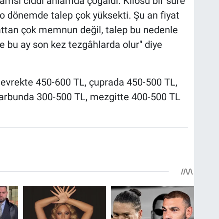
msi ciddi anlamda çoğaldı. Kilosu bir süre
o dönemde talep çok yüksekti. Şu an fiyat
attan çok memnun değil, talep bu nedenle
e bu ay son kez tezgâhlarda olur" diye
 levrekte 450-600 TL, çuprada 450-500 TL,
, barbunda 300-500 TL, mezgitte 400-500 TL