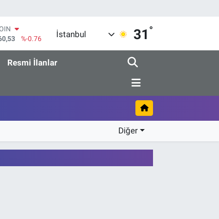
°
COIN
31
İstanbul
60,53
%-0.76
AR
069
%0.17
Resmi İlanlar
O
265
%0.01
RLİN
897
%0.02
M ALTIN
.49
%2.12
T100
Diğer
87
%64