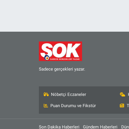
SAĞLIK
EKONOMİ
EĞİTİM
ÖZEL HABER
Keşfet
Sadece gerçekleri yazar.
ASTROLOJİ
Nöbetçi Eczaneler
MANŞET
Puan Durumu ve Fikstür
T
RESMİ İLANLAR
Son Dakika Haberleri
Gündem Haberleri
Dün
İLAN