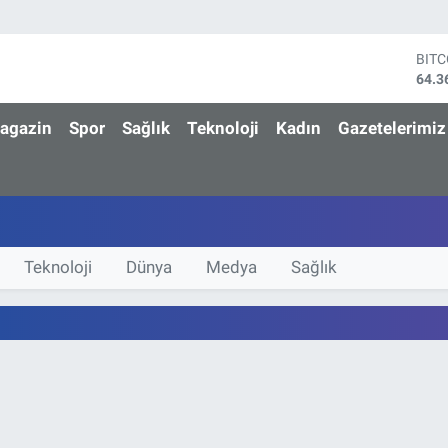
BIT
64.3
DOL
47,7
agazin
Spor
Sağlık
Teknoloji
Kadın
Gazetelerimiz
EUR
55,0
STE
64,1
GRA
6618
BİS
Teknoloji
Dünya
Medya
Sağlık
13.8