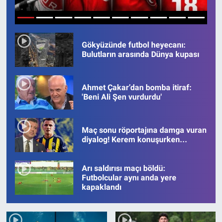
SAĞLIK
1
2
3
4
5
6
7
8
9
10
EKONOMİ
Gökyüzünde futbol heyecanı:
Bulutların arasında Dünya kupası
EĞİTİM
Ahmet Çakar’dan bomba itiraf:
ÖZEL HABER
'Beni Ali Şen vurdurdu'
Keşfet
Maç sonu röportajına damga vuran
diyalog! Kerem konuşurken...
ASTROLOJİ
Arı saldırısı maçı böldü:
MANŞET
Futbolcular aynı anda yere
kapaklandı
RESMİ İLANLAR
İLAN