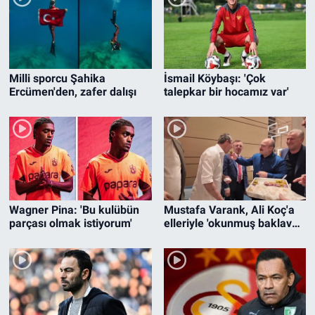
Bize ulaşın
İletişim/Künye
Milli sporcu Şahika
İsmail Köybaşı: 'Çok
Ercümen'den, zafer dalışı
talepkar bir hocamız var'
Yaşam
Gözden Kaçmasın
İletişim (Künye)
Wagner Pina: 'Bu kulübün
Mustafa Varank, Ali Koç'a
parçası olmak istiyorum'
elleriyle 'okunmuş baklava'
yedirdi