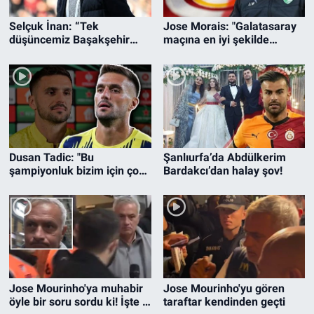
Selçuk İnan: “Tek
Jose Morais: "Galatasaray
düşüncemiz Başakşehir
maçına en iyi şekilde
karşısında 3 puan”
çıkmalıyız"
Dusan Tadic: "Bu
Şanlıurfa’da Abdülkerim
şampiyonluk bizim için çok
Bardakcı’dan halay şov!
önemli"
Jose Mourinho'ya muhabir
Jose Mourinho'yu gören
öyle bir soru sordu ki! İşte o
taraftar kendinden geçti