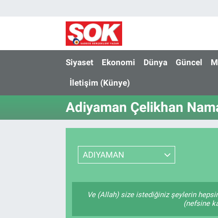
GÜNDEM
Nöbetçi Eczaneler
DÜNYA
Hava Durumu
Siyaset
Ekonomi
Dünya
Güncel
M
İletişim (Künye)
SPOR
İstanbul Namaz Vakitleri
Adiyaman Çelikhan Namaz
MAGAZİN
Trafik Durumu
KÜLTÜR SANAT
Süper Lig Puan Durumu ve Fikstür
ADIYAMAN
POLİTİKA
Tüm Manşetler
YAŞAM
Son Dakika Haberleri
Ve (Allah) size istediğiniz şeylerin hepsi
(nefsine ka
TEKNOLOJİ
Haber Arşivi