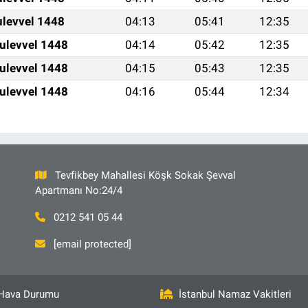
ulevvel 1448
04:13
05:41
12:35
ulevvel 1448
04:14
05:42
12:35
ulevvel 1448
04:15
05:43
12:35
ulevvel 1448
04:16
05:44
12:34
Tevfikbey Mahallesi Köşk Sokak Şevval
Apartmanı No:24/4
0212 541 05 44
[email protected]
Hava Durumu
İstanbul Namaz Vakitleri