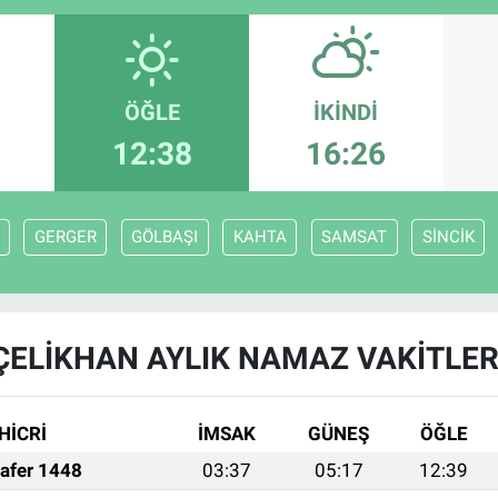
ÖĞLE
İKINDI
12:38
16:26
GERGER
GÖLBAŞI
KAHTA
SAMSAT
SİNCİK
ÇELİKHAN AYLIK NAMAZ VAKITLER
HİCRİ
İMSAK
GÜNEŞ
ÖĞLE
afer 1448
03:37
05:17
12:39