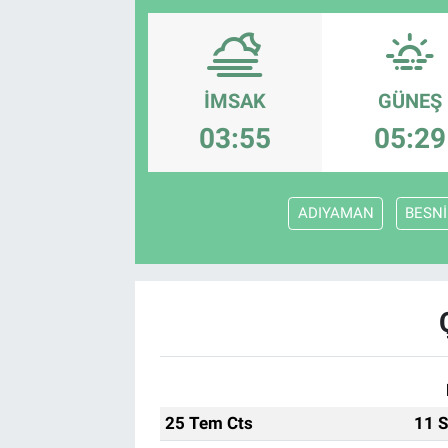
SAĞLIK
EKONOMİ
İMSAK
GÜNEŞ
03:55
05:29
EĞİTİM
ÖZEL HABER
ADIYAMAN
BESNİ
Keşfet
ASTROLOJİ
MANŞET
RESMİ İLANLAR
25 Tem Cts
11 S
İLAN