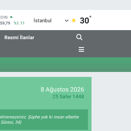
°
COIN
30
İstanbul
959,79
%1.11
LAR
7436
%0.18
Resmi İlanlar
RO
2510
%0.32
RLİN
4811
%0.38
M ALTIN
0.55
%0.03
T100
779
%-14
8 Ağustos 2026
25 Safer 1448
 bitiremezsiniz. Şüphe yok ki insan elbette
 Sûresi, 34)