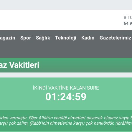
BIT
64.
DO
47,
agazin
Spor
Sağlık
Teknoloji
Kadın
Gazetelerimiz
EU
55,
STE
64,
 Vakitleri
GRA
666
BİS
13.
İKINDI VAKTINE KALAN SÜRE
01:24:59
nden vermiştir. Eğer Allâh'ın verdiği nimetleri sayacak olsanız sayıp
rşı) çok zâlim, (Rabb'inin nimetlerine karşı) çok nankördür. (İbrâhîm