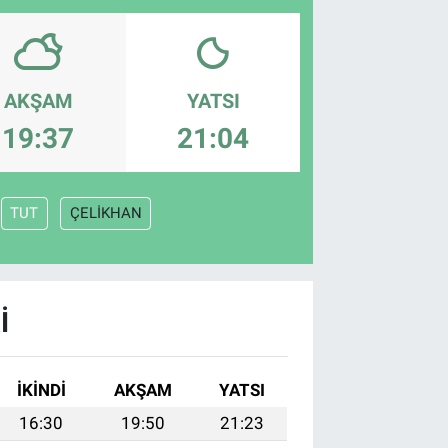
AKŞAM
YATSI
19:37
21:04
TUT
ÇELİKHAN
I
İKINDI
AKŞAM
YATSI
16:30
19:50
21:23