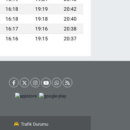
16:18
19:19
20:42
16:18
19:18
20:40
16:17
19:16
20:38
16:16
19:15
20:37
Trafik Durumu