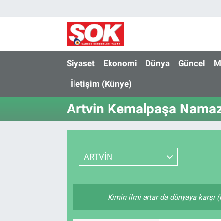
GÜNDEM
Nöbetçi Eczaneler
DÜNYA
Hava Durumu
Siyaset
Ekonomi
Dünya
Güncel
M
İletişim (Künye)
SPOR
İstanbul Namaz Vakitleri
Artvin Kemalpaşa Namaz 
MAGAZİN
Trafik Durumu
KÜLTÜR SANAT
Süper Lig Puan Durumu ve Fikstür
ARTVİN
POLİTİKA
Tüm Manşetler
YAŞAM
Son Dakika Haberleri
Kimin ilmi artar da dünyaya karşı (
TEKNOLOJİ
Haber Arşivi