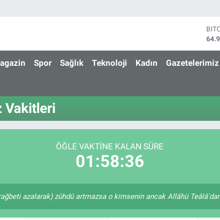
BIT
64.
DO
47,
agazin
Spor
Sağlık
Teknoloji
Kadın
Gazetelerimiz
EU
55,
STE
64,
Vakitleri
GRA
652
BİS
13.
ÖĞLE VAKTINE KALAN SÜRE
01:58:36
rağbeti azalarak) zühdü artmazsa o kimsenin ancak Allâhü Teâlâ'dan u