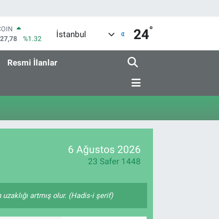
°
COIN
24
İstanbul
927,78
%1.32
LAR
5894
%0.08
Resmi İlanlar
RO
0398
%-0.02
RLİN
1581
%0.16
M ALTIN
7.85
%0.54
T100
703
%11
6 Ağustos 2026
23 Safer 1448
zaklığı artmış olur. (Hadis-i şerif)