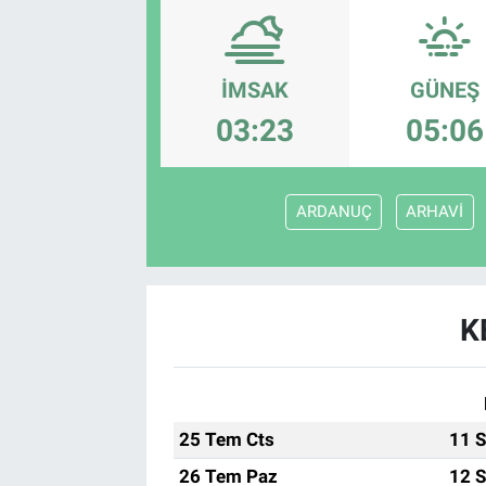
SAĞLIK
İMSAK
GÜNEŞ
EKONOMİ
03:23
05:06
EĞİTİM
ÖZEL HABER
ARDANUÇ
ARHAVİ
Keşfet
ASTROLOJİ
K
MANŞET
RESMİ İLANLAR
25 Tem Cts
11 S
26 Tem Paz
12 S
İLAN