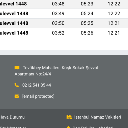
ulevvel 1448
03:48
05:23
12:22
ulevvel 1448
03:49
05:24
12:22
ulevvel 1448
03:50
05:25
12:21
ulevvel 1448
03:52
05:26
12:21
Tevfikbey Mahallesi Köşk Sokak Şevval
Apartmanı No:24/4
0212 541 05 44
[email protected]
Hava Durumu
İstanbul Namaz Vakitleri