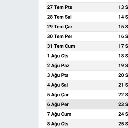
27 Tem Pts
13 S
Bize ulaşın
28 Tem Sal
14 S
29 Tem Çar
15 S
İletişim/Künye
30 Tem Per
16 S
Yaşam
31 Tem Cum
17 S
1 Ağu Cts
18 S
Gözden Kaçmasın
2 Ağu Paz
19 S
İletişim (Künye)
3 Ağu Pts
20 S
4 Ağu Sal
21 S
5 Ağu Çar
22 S
6 Ağu Per
23 S
7 Ağu Cum
24 S
8 Ağu Cts
25 S