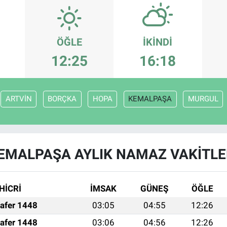
ÖĞLE
İKINDI
12:25
16:18
ARTVİN
BORÇKA
HOPA
KEMALPAŞA
MURGUL
EMALPAŞA AYLIK NAMAZ VAKITLE
HİCRİ
İMSAK
GÜNEŞ
ÖĞLE
afer 1448
03:05
04:55
12:26
afer 1448
03:06
04:56
12:26