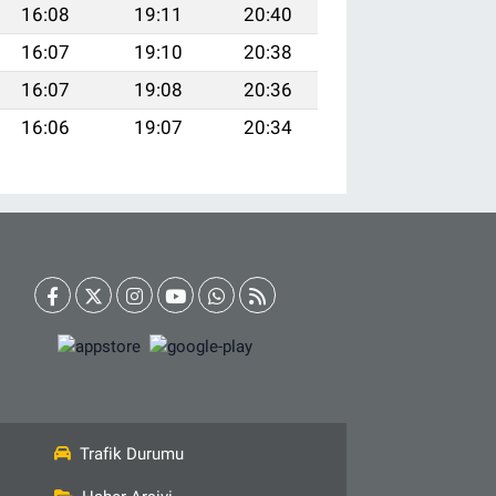
16:08
19:11
20:40
16:07
19:10
20:38
16:07
19:08
20:36
16:06
19:07
20:34
Trafik Durumu