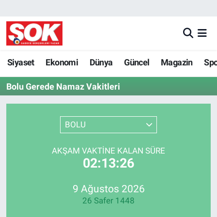
GÜNDEM
Nöbetçi Eczaneler
DÜNYA
Hava Durumu
Siyaset
Ekonomi
Dünya
Güncel
Magazin
Sp
Bolu Gerede Namaz Vakitleri
SPOR
İstanbul Namaz Vakitleri
MAGAZİN
Trafik Durumu
BOLU
KÜLTÜR SANAT
Süper Lig Puan Durumu ve Fikstür
AKŞAM VAKTINE KALAN SÜRE
02:13:26
POLİTİKA
Tüm Manşetler
YAŞAM
Son Dakika Haberleri
9 Ağustos 2026
26 Safer 1448
TEKNOLOJİ
Haber Arşivi