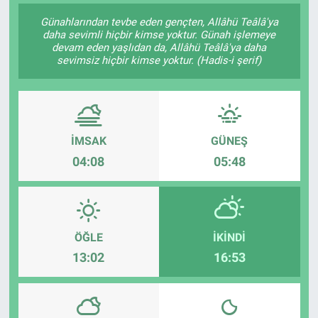
Günahlarından tevbe eden gençten, Allâhü Teâlâ'ya
SAĞLIK
daha sevimli hiçbir kimse yoktur. Günah işlemeye
devam eden yaşlıdan da, Allâhü Teâlâ'ya daha
sevimsiz hiçbir kimse yoktur. (Hadis-i şerif)
EKONOMİ
EĞİTİM
ÖZEL HABER
İMSAK
GÜNEŞ
04:08
05:48
Keşfet
ASTROLOJİ
ÖĞLE
İKINDI
MANŞET
13:02
16:53
RESMİ İLANLAR
İLAN