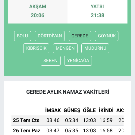
AKŞAM
YATSI
Bize ulaşın
20:06
21:38
İletişim/Künye
BOLU
DÖRTDİVAN
GEREDE
GÖYNÜK
Yaşam
KIBRISCIK
MENGEN
MUDURNU
Gözden Kaçmasın
SEBEN
YENİÇAĞA
İletişim (Künye)
GEREDE AYLIK NAMAZ VAKITLERI
İMSAK
GÜNEŞ
ÖĞLE
İKINDI
AKŞAM
25 Tem Cts
03:46
05:34
13:03
16:59
20:22
26 Tem Paz
03:47
05:35
13:03
16:58
20:21