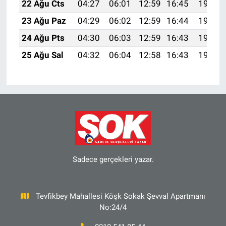
22 Ağu Cts
04:27
06:01
12:59
16:45
19:48
23 Ağu Paz
04:29
06:02
12:59
16:44
19:46
24 Ağu Pts
04:30
06:03
12:59
16:43
19:45
25 Ağu Sal
04:32
06:04
12:58
16:43
19:43
Sadece gerçekleri yazar.
Tevfikbey Mahallesi Köşk Sokak Şevval Apartmanı
No:24/4