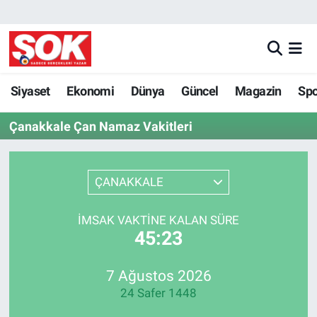
GÜNDEM
Nöbetçi Eczaneler
DÜNYA
Hava Durumu
Siyaset
Ekonomi
Dünya
Güncel
Magazin
Sp
Çanakkale Çan Namaz Vakitleri
SPOR
İstanbul Namaz Vakitleri
MAGAZİN
Trafik Durumu
ÇANAKKALE
KÜLTÜR SANAT
Süper Lig Puan Durumu ve Fikstür
İMSAK VAKTINE KALAN SÜRE
45:23
POLİTİKA
Tüm Manşetler
YAŞAM
Son Dakika Haberleri
7 Ağustos 2026
24 Safer 1448
TEKNOLOJİ
Haber Arşivi