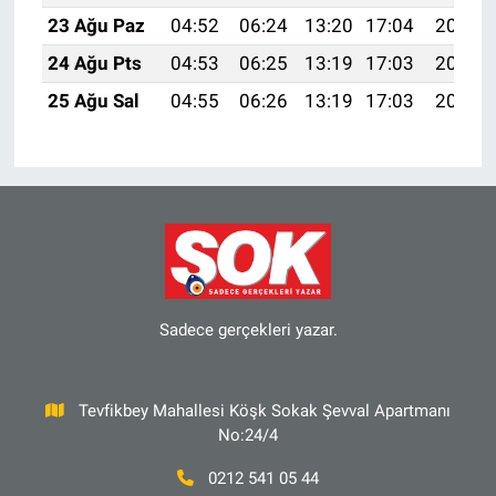
23 Ağu Paz
04:52
06:24
13:20
17:04
20:05
24 Ağu Pts
04:53
06:25
13:19
17:03
20:04
25 Ağu Sal
04:55
06:26
13:19
17:03
20:03
Sadece gerçekleri yazar.
Tevfikbey Mahallesi Köşk Sokak Şevval Apartmanı
No:24/4
0212 541 05 44