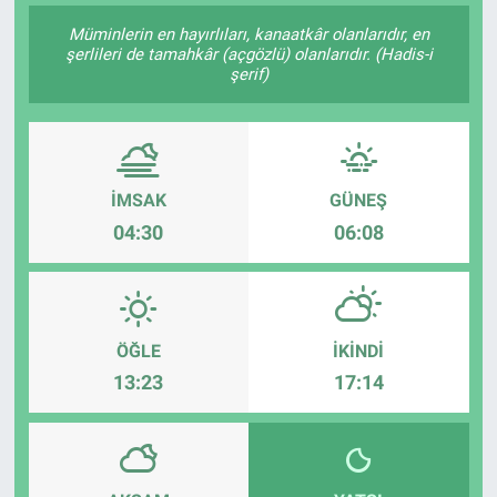
Müminlerin en hayırlıları, kanaatkâr olanlarıdır, en
SAĞLIK
şerlileri de tamahkâr (açgözlü) olanlarıdır. (Hadis-i
şerif)
EKONOMİ
EĞİTİM
İMSAK
GÜNEŞ
ÖZEL HABER
04:30
06:08
Keşfet
ASTROLOJİ
ÖĞLE
İKINDI
MANŞET
13:23
17:14
RESMİ İLANLAR
İLAN