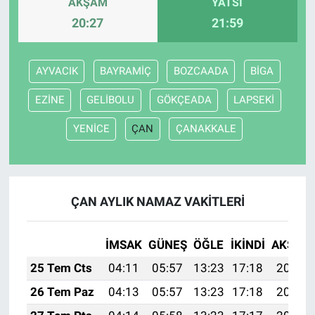
AKŞAM
YATSI
20:27
21:59
Bize ulaşın
İletişim/Künye
AYVACIK
BAYRAMİÇ
BOZCAADA
BİGA
EZİNE
GELİBOLU
GÖKÇEADA
LAPSEKİ
Yaşam
YENİCE
ÇAN
ÇANAKKALE
Gözden Kaçmasın
İletişim (Künye)
ÇAN AYLIK NAMAZ VAKITLERI
İMSAK
GÜNEŞ
ÖĞLE
İKINDI
AKŞAM
25 Tem Cts
04:11
05:57
13:23
17:18
20:40
26 Tem Paz
04:13
05:57
13:23
17:18
20:39