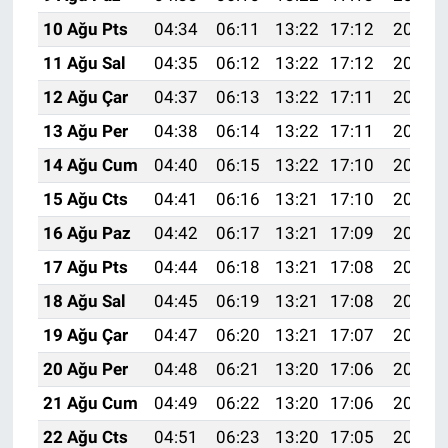
10 Ağu Pts
04:34
06:11
13:22
17:12
20:23
11 Ağu Sal
04:35
06:12
13:22
17:12
20:22
12 Ağu Çar
04:37
06:13
13:22
17:11
20:21
13 Ağu Per
04:38
06:14
13:22
17:11
20:19
14 Ağu Cum
04:40
06:15
13:22
17:10
20:18
15 Ağu Cts
04:41
06:16
13:21
17:10
20:17
16 Ağu Paz
04:42
06:17
13:21
17:09
20:15
17 Ağu Pts
04:44
06:18
13:21
17:08
20:14
18 Ağu Sal
04:45
06:19
13:21
17:08
20:13
19 Ağu Çar
04:47
06:20
13:21
17:07
20:11
20 Ağu Per
04:48
06:21
13:20
17:06
20:10
21 Ağu Cum
04:49
06:22
13:20
17:06
20:08
22 Ağu Cts
04:51
06:23
13:20
17:05
20:07