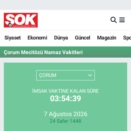
GÜNDEM
Nöbetçi Eczaneler
DÜNYA
Hava Durumu
Siyaset
Ekonomi
Dünya
Güncel
Magazin
Sp
Çorum Mecitözü Namaz Vakitleri
SPOR
İstanbul Namaz Vakitleri
MAGAZİN
Trafik Durumu
ÇORUM
KÜLTÜR SANAT
Süper Lig Puan Durumu ve Fikstür
İMSAK VAKTINE KALAN SÜRE
03:54:39
POLİTİKA
Tüm Manşetler
YAŞAM
Son Dakika Haberleri
7 Ağustos 2026
24 Safer 1448
TEKNOLOJİ
Haber Arşivi