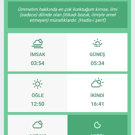
Ümmetim hakkında en çok korktuğum kimse, ilmi
SAĞLIK
(sadece) dilinde olan (itikadı bozuk, ilmiyle amel
etmeyen) münafıklardır. (Hadis-i şerif)
EKONOMİ
EĞİTİM
İMSAK
GÜNEŞ
ÖZEL HABER
03:54
05:34
Keşfet
ASTROLOJİ
ÖĞLE
İKINDI
MANŞET
12:50
16:41
RESMİ İLANLAR
İLAN