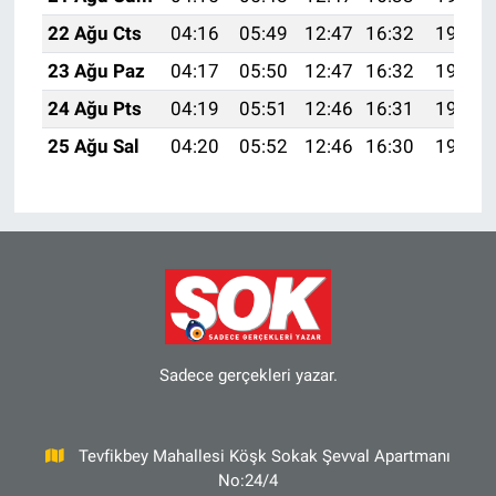
22 Ağu Cts
04:16
05:49
12:47
16:32
19:35
23 Ağu Paz
04:17
05:50
12:47
16:32
19:33
24 Ağu Pts
04:19
05:51
12:46
16:31
19:32
25 Ağu Sal
04:20
05:52
12:46
16:30
19:30
Sadece gerçekleri yazar.
Tevfikbey Mahallesi Köşk Sokak Şevval Apartmanı
No:24/4