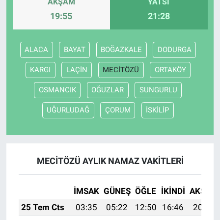
AKŞAM
YATSI
19:55
21:28
Bize ulaşın
İletişim/Künye
ALACA
BAYAT
BOĞAZKALE
DODURGA
KARGI
LAÇİN
MECİTÖZÜ
ORTAKÖY
Yaşam
OSMANCIK
OĞUZLAR
SUNGURLU
Gözden Kaçmasın
UĞURLUDAĞ
ÇORUM
İSKİLİP
İletişim (Künye)
MECİTÖZÜ AYLIK NAMAZ VAKITLERI
İMSAK
GÜNEŞ
ÖĞLE
İKINDI
AKŞAM
25 Tem Cts
03:35
05:22
12:50
16:46
20:09