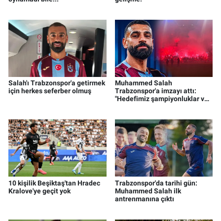
Salah'ı Trabzonspor'a getirmek
Muhammed Salah
için herkes seferber olmuş
Trabzonspor'a imzayı attı:
"Hedefimiz şampiyonluklar ve
kupalar"
10 kişilik Beşiktaş'tan Hradec
Trabzonspor'da tarihi gün:
Kralove'ye geçit yok
Muhammed Salah ilk
antrenmanına çıktı