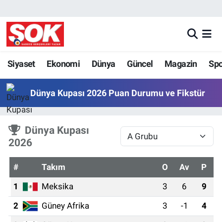
GÜNDEM
Nöbetçi Eczaneler
DÜNYA
Hava Durumu
Siyaset
Ekonomi
Dünya
Güncel
Magazin
Sp
SPOR
İstanbul Namaz Vakitleri
Dünya Kupası 2026 Puan Durumu ve Fikstür
MAGAZİN
Trafik Durumu
Dünya Kupası
KÜLTÜR SANAT
Süper Lig Puan Durumu ve Fikstür
2026
POLİTİKA
Tüm Manşetler
#
Takım
O
Av
P
1
Meksika
3
6
9
YAŞAM
Son Dakika Haberleri
2
Güney Afrika
3
-1
4
TEKNOLOJİ
Haber Arşivi