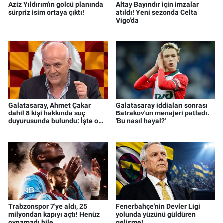
Aziz Yıldırım'ın golcü planında
Altay Bayındır için imzalar
sürpriz isim ortaya çıktı!
atıldı! Yeni sezonda Celta
Vigo'da
Galatasaray, Ahmet Çakar
Galatasaray iddiaları sonrası
dahil 8 kişi hakkında suç
Batrakov'un menajeri patladı:
duyurusunda bulundu: İşte o
'Bu nasıl hayal?'
isimler
Trabzonspor 7'ye aldı, 25
Fenerbahçe'nin Devler Ligi
milyondan kapıyı açtı! Henüz
yolunda yüzünü güldüren
oynamadı bile...
gelişme!