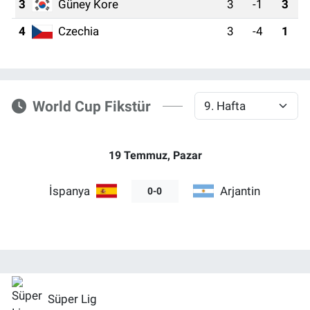
3
Güney Kore
3
-1
3
SAĞLIK
4
Czechia
3
-4
1
EKONOMİ
EĞİTİM
World Cup Fikstür
ÖZEL HABER
19 Temmuz, Pazar
Keşfet
İspanya
Arjantin
0-0
ASTROLOJİ
MANŞET
RESMİ İLANLAR
Süper Lig
İLAN