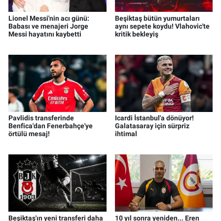
Lionel Messi'nin acı günü:
Beşiktaş bütün yumurtaları
Babası ve menajeri Jorge
aynı sepete koydu! Vlahovic'te
Messi hayatını kaybetti
kritik bekleyiş
Pavlidis transferinde
Icardi İstanbul'a dönüyor!
Benfica'dan Fenerbahçe'ye
Galatasaray için sürpriz
örtülü mesaj!
ihtimal
Beşiktaş'ın yeni transferi daha
10 yıl sonra yeniden... Eren