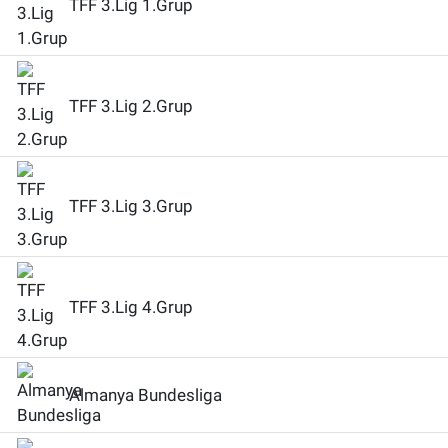
TFF 3.Lig 1.Grup
Bize ulaşın
İletişim/Künye
TFF 3.Lig 2.Grup
Yaşam
Gözden Kaçmasın
TFF 3.Lig 3.Grup
İletişim (Künye)
TFF 3.Lig 4.Grup
Almanya Bundesliga