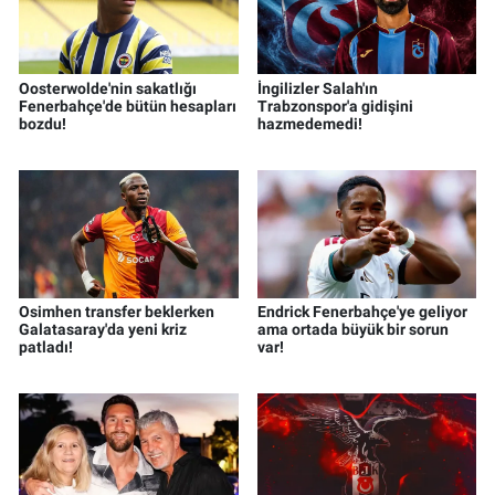
Oosterwolde'nin sakatlığı
İngilizler Salah'ın
Fenerbahçe'de bütün hesapları
Trabzonspor'a gidişini
bozdu!
hazmedemedi!
Osimhen transfer beklerken
Endrick Fenerbahçe'ye geliyor
Galatasaray'da yeni kriz
ama ortada büyük bir sorun
patladı!
var!