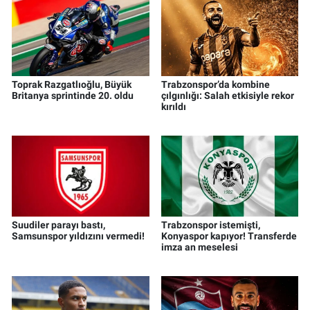
Toprak Razgatlıoğlu, Büyük
Trabzonspor’da kombine
Britanya sprintinde 20. oldu
çılgınlığı: Salah etkisiyle rekor
kırıldı
Suudiler parayı bastı,
Trabzonspor istemişti,
Samsunspor yıldızını vermedi!
Konyaspor kapıyor! Transferde
imza an meselesi