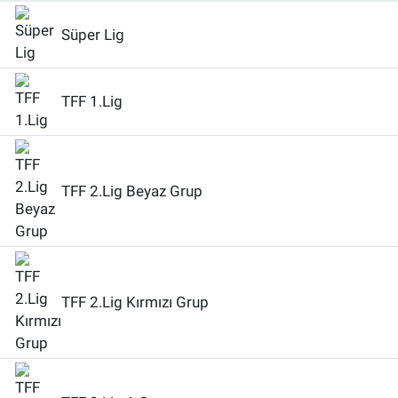
SAĞLIK
Süper Lig
EKONOMİ
TFF 1.Lig
EĞİTİM
ÖZEL HABER
TFF 2.Lig Beyaz Grup
Keşfet
ASTROLOJİ
TFF 2.Lig Kırmızı Grup
MANŞET
RESMİ İLANLAR
İLAN