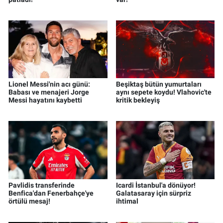
Lionel Messi'nin acı günü:
Beşiktaş bütün yumurtaları
Babası ve menajeri Jorge
aynı sepete koydu! Vlahovic'te
Messi hayatını kaybetti
kritik bekleyiş
Pavlidis transferinde
Icardi İstanbul'a dönüyor!
Benfica'dan Fenerbahçe'ye
Galatasaray için sürpriz
örtülü mesaj!
ihtimal