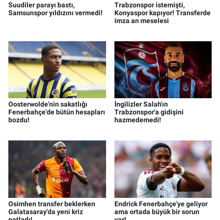
Suudiler parayı bastı,
Trabzonspor istemişti,
Samsunspor yıldızını vermedi!
Konyaspor kapıyor! Transferde
imza an meselesi
Oosterwolde'nin sakatlığı
İngilizler Salah'ın
Fenerbahçe'de bütün hesapları
Trabzonspor'a gidişini
bozdu!
hazmedemedi!
Osimhen transfer beklerken
Endrick Fenerbahçe'ye geliyor
Galatasaray'da yeni kriz
ama ortada büyük bir sorun
patladı!
var!