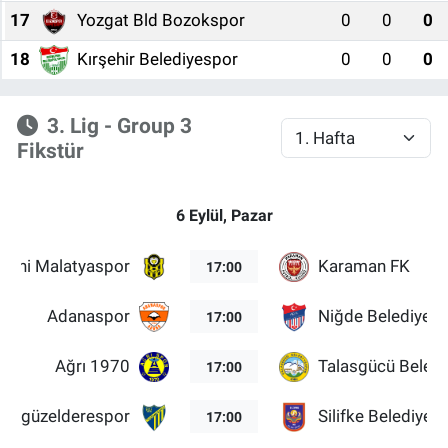
17
Yozgat Bld Bozokspor
0
0
0
Bize ulaşın
18
Kırşehir Belediyespor
0
0
0
İletişim/Künye
3. Lig - Group 3
Fikstür
Yaşam
Gözden Kaçmasın
6 Eylül, Pazar
İletişim (Künye)
Yeni Malatyaspor
Karaman FK
17:00
Adanaspor
Niğde Belediyesi
17:00
Ağrı 1970
Talasgücü Beled
17:00
s Özgüzelderespor
Silifke Belediyes
17:00