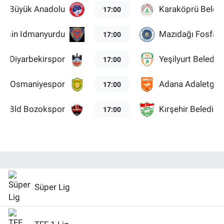
ale Büyük Anadolu
Karaköprü Beled
17:00
ersin Idmanyurdu
Mazıdağı Fosfat
17:00
Diyarbekirspor
Yeşilyurt Belediy
17:00
Osmaniyespor
Adana Adaletguc
17:00
at Bld Bozokspor
Kırşehir Belediye
17:00
Süper Lig