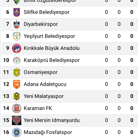
5
Bitlis Özgüzelderespor
0
0
0
SAĞLIK
6
Silifke Belediyespor
0
0
0
7
Diyarbekirspor
0
0
0
EKONOMİ
8
Yeşilyurt Belediyespor
0
0
0
EĞİTİM
9
Kırıkkale Büyük Anadolu
0
0
0
ÖZEL HABER
10
Karaköprü Belediyespor
0
0
0
11
Osmaniyespor
0
0
0
Keşfet
12
Adana Adaletgucu
0
0
0
ASTROLOJİ
13
Yeni Malatyaspor
0
0
0
MANŞET
14
Karaman FK
0
0
0
15
Yeni Mersin Idmanyurdu
0
0
0
RESMİ İLANLAR
16
Mazıdağı Fosfatspor
0
0
0
İLAN