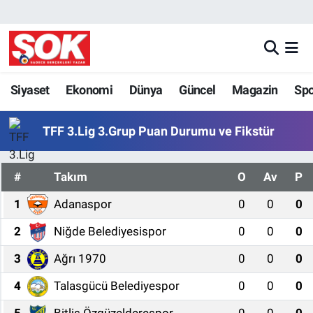
GÜNDEM
Nöbetçi Eczaneler
DÜNYA
Hava Durumu
Siyaset
Ekonomi
Dünya
Güncel
Magazin
Sp
SPOR
İstanbul Namaz Vakitleri
TFF 3.Lig 3.Grup Puan Durumu ve Fikstür
MAGAZİN
Trafik Durumu
#
Takım
O
Av
P
KÜLTÜR SANAT
Süper Lig Puan Durumu ve Fikstür
1
Adanaspor
0
0
0
POLİTİKA
Tüm Manşetler
2
Niğde Belediyesispor
0
0
0
3
Ağrı 1970
0
0
0
YAŞAM
Son Dakika Haberleri
4
Talasgücü Belediyespor
0
0
0
TEKNOLOJİ
Haber Arşivi