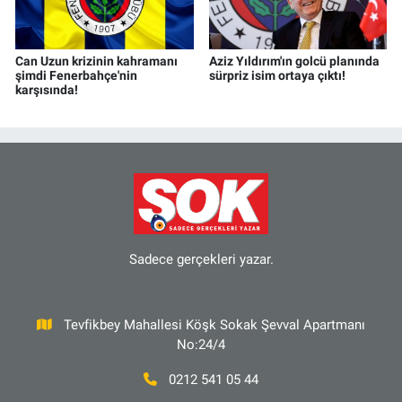
Can Uzun krizinin kahramanı
Aziz Yıldırım'ın golcü planında
şimdi Fenerbahçe'nin
sürpriz isim ortaya çıktı!
karşısında!
Sadece gerçekleri yazar.
Tevfikbey Mahallesi Köşk Sokak Şevval Apartmanı
No:24/4
0212 541 05 44