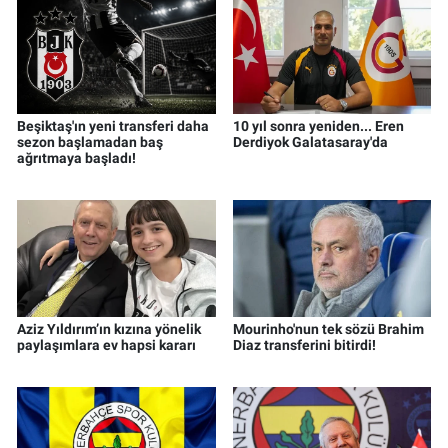
Beşiktaş'ın yeni transferi daha
10 yıl sonra yeniden... Eren
sezon başlamadan baş
Derdiyok Galatasaray'da
ağrıtmaya başladı!
Aziz Yıldırım’ın kızına yönelik
Mourinho'nun tek sözü Brahim
paylaşımlara ev hapsi kararı
Diaz transferini bitirdi!