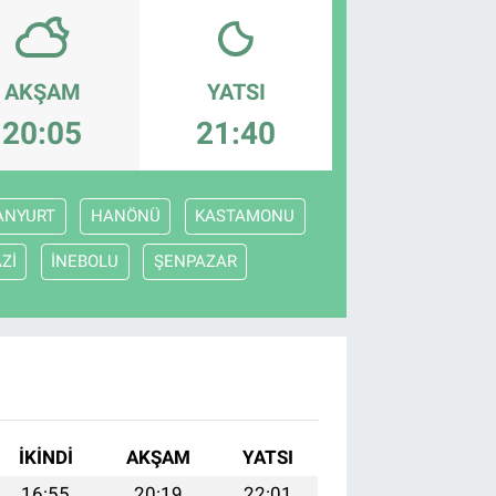
AKŞAM
YATSI
20:05
21:40
ANYURT
HANÖNÜ
KASTAMONU
Zİ
İNEBOLU
ŞENPAZAR
İKINDI
AKŞAM
YATSI
16:55
20:19
22:01