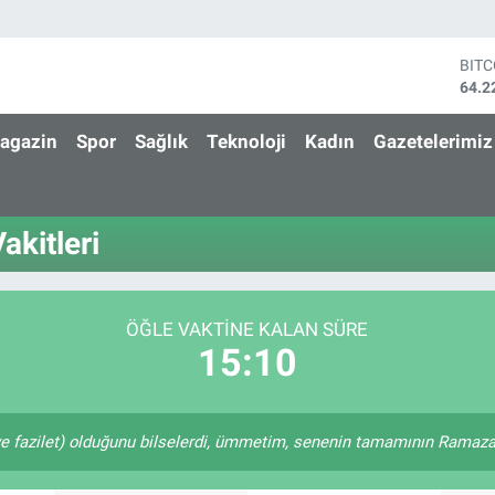
BIT
64.2
DOL
47,7
agazin
Spor
Sağlık
Teknoloji
Kadın
Gazetelerimiz
EUR
55,0
STE
64,2
kitleri
GRA
6510
BİS
13.7
ÖĞLE VAKTINE KALAN SÜRE
15:10
e fazilet) olduğunu bilselerdi, ümmetim, senenin tamamının Ramazan