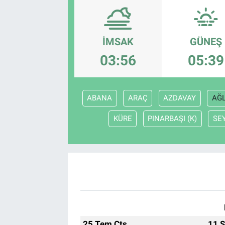
SAĞLIK
İMSAK
GÜNEŞ
EKONOMİ
03:56
05:39
EĞİTİM
ÖZEL HABER
ABANA
ARAÇ
AZDAVAY
AĞL
KÜRE
PINARBAŞI (K)
SE
Keşfet
ASTROLOJİ
MANŞET
RESMİ İLANLAR
İLAN
25 Tem Cts
11 S