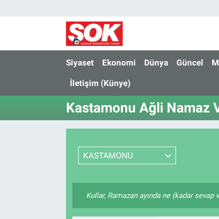
GÜNDEM
Nöbetçi Eczaneler
DÜNYA
Hava Durumu
Siyaset
Ekonomi
Dünya
Güncel
M
İletişim (Künye)
SPOR
İstanbul Namaz Vakitleri
Kastamonu Ağli Namaz Va
MAGAZİN
Trafik Durumu
KÜLTÜR SANAT
Süper Lig Puan Durumu ve Fikstür
KASTAMONU
POLİTİKA
Tüm Manşetler
YAŞAM
Son Dakika Haberleri
Kullar, Ramazan ayında ne (kadar sevap v
TEKNOLOJİ
Haber Arşivi