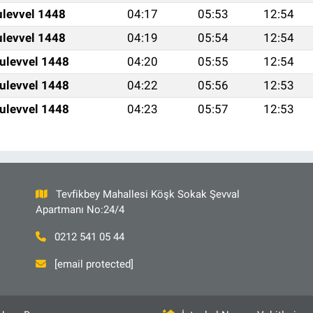
ulevvel 1448
04:17
05:53
12:54
ulevvel 1448
04:19
05:54
12:54
ulevvel 1448
04:20
05:55
12:54
ulevvel 1448
04:22
05:56
12:53
ulevvel 1448
04:23
05:57
12:53
Tevfikbey Mahallesi Köşk Sokak Şevval
Apartmanı No:24/4
0212 541 05 44
[email protected]