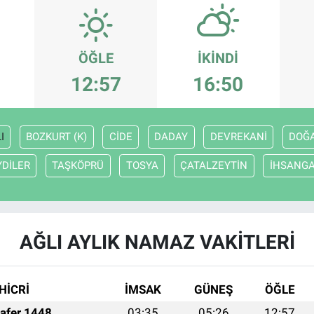
ÖĞLE
İKINDI
12:57
16:50
I
BOZKURT (K)
CİDE
DADAY
DEVREKANİ
DOĞ
YDİLER
TAŞKÖPRÜ
TOSYA
ÇATALZEYTİN
İHSANGA
AĞLI AYLIK NAMAZ VAKITLERI
HİCRİ
İMSAK
GÜNEŞ
ÖĞLE
afer 1448
03:35
05:26
12:57