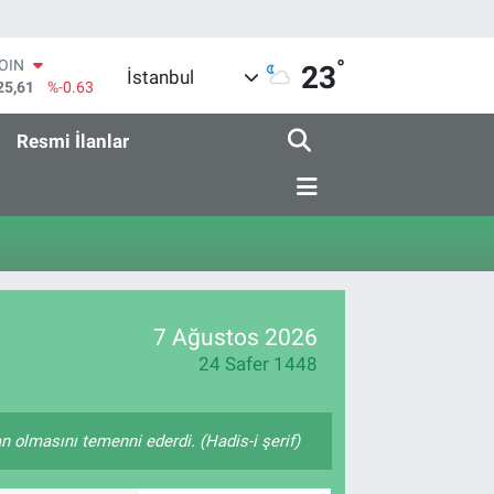
°
COIN
23
İstanbul
25,61
%-0.63
AR
143
%0.16
Resmi İlanlar
O
317
%-0.02
RLİN
463
%0.07
M ALTIN
.40
%0.45
T100
99
%70
7 Ağustos 2026
24 Safer 1448
 olmasını temenni ederdi. (Hadis-i şerif)