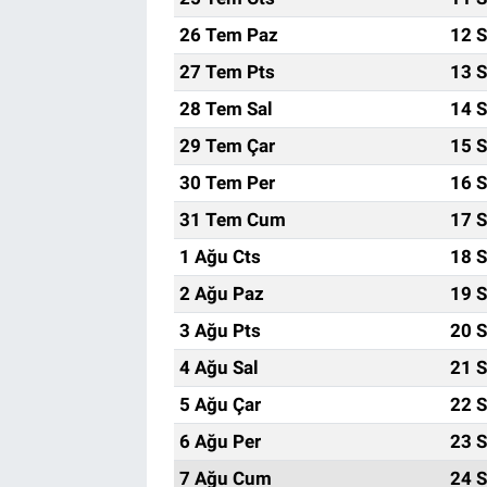
26 Tem Paz
12 S
Bize ulaşın
27 Tem Pts
13 S
İletişim/Künye
28 Tem Sal
14 S
29 Tem Çar
15 S
Yaşam
30 Tem Per
16 S
Gözden Kaçmasın
31 Tem Cum
17 S
1 Ağu Cts
18 S
İletişim (Künye)
2 Ağu Paz
19 S
3 Ağu Pts
20 S
4 Ağu Sal
21 S
5 Ağu Çar
22 S
6 Ağu Per
23 S
7 Ağu Cum
24 S