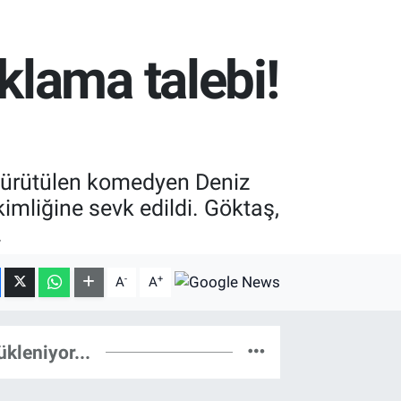
lama talebi!
 yürütülen komedyen Deniz
imliğine sevk edildi. Göktaş,
.
-
+
A
A
ükleniyor...