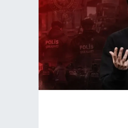
Bize ulaşın
İletişim/Künye
Yaşam
Gözden Kaçmasın
İletişim (Künye)