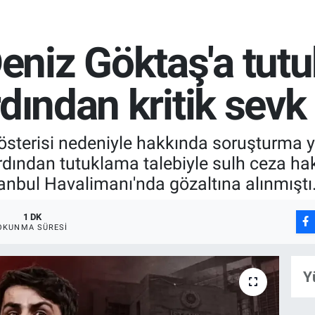
niz Göktaş'a tutuk
rdından kritik sevk
 gösterisi nedeniyle hakkında soruşturma
ardından tutuklama talebiyle sulh ceza hak
anbul Havalimanı'nda gözaltına alınmıştı
1 DK
OKUNMA SÜRESI
Y