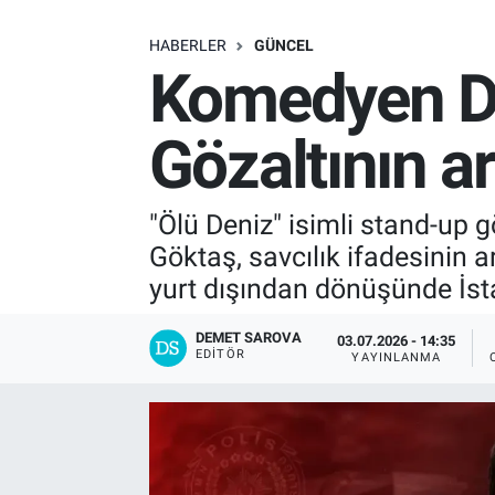
SAĞLIK
HABERLER
GÜNCEL
Komedyen De
EKONOMİ
Gözaltının a
EĞİTİM
ÖZEL HABER
"Ölü Deniz" isimli stand-up
Göktaş, savcılık ifadesinin 
Keşfet
yurt dışından dönüşünde İst
ASTROLOJİ
DEMET SAROVA
03.07.2026 - 14:35
EDITÖR
YAYINLANMA
MANŞET
RESMİ İLANLAR
İLAN