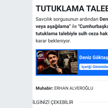
TUTUKLAMA TALEB
Savcılık sorgusunun ardından
Den
veya aşağılama"
ile
"Cumhurbaşka
tutuklama talebiyle sulh ceza haki
karar bekleniyor.
Deniz Göktaş'
İçeriği Görüntül
Muhabir:
ERHAN ALVEROĞLU