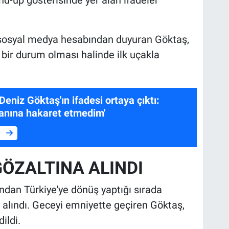
 sosyal medya hesabından duyuran Göktaş,
 bir durum olması halinde ilk uçakla
Deniz Göktaş'ın ifadesi ortaya çıktı:
nına hakaret etmedim'
e
ÖZALTINA ALINDI
şından Türkiye'ye dönüş yaptığı sırada
 alındı. Geceyi emniyette geçiren Göktaş,
ildi.