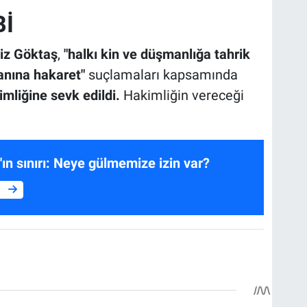
İ
iz Göktaş
,
"halkı kin ve düşmanlığa tahrik
nına hakaret"
suçlamaları kapsamında
mliğine sevk edildi.
Hakimliğin vereceği
ın sınırı: Neye gülmemize izin var?
e