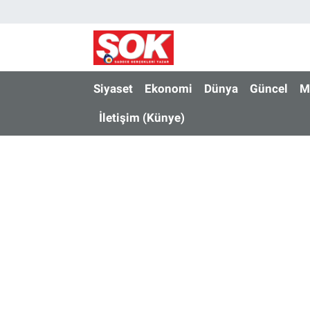
GÜNDEM
Nöbetçi Eczaneler
DÜNYA
Hava Durumu
Siyaset
Ekonomi
Dünya
Güncel
M
İletişim (Künye)
SPOR
İstanbul Namaz Vakitleri
MAGAZİN
Trafik Durumu
KÜLTÜR SANAT
Süper Lig Puan Durumu ve Fikstür
POLİTİKA
Tüm Manşetler
YAŞAM
Son Dakika Haberleri
TEKNOLOJİ
Haber Arşivi