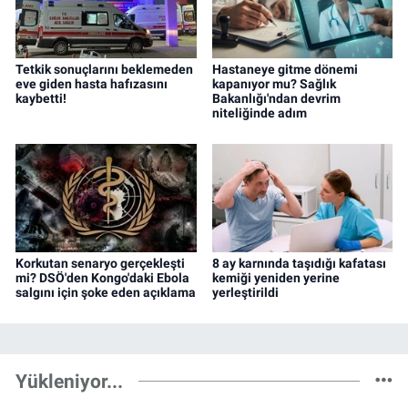
Tetkik sonuçlarını beklemeden
Hastaneye gitme dönemi
eve giden hasta hafızasını
kapanıyor mu? Sağlık
kaybetti!
Bakanlığı'ndan devrim
niteliğinde adım
Korkutan senaryo gerçekleşti
8 ay karnında taşıdığı kafatası
mi? DSÖ'den Kongo'daki Ebola
kemiği yeniden yerine
salgını için şoke eden açıklama
yerleştirildi
Yükleniyor...