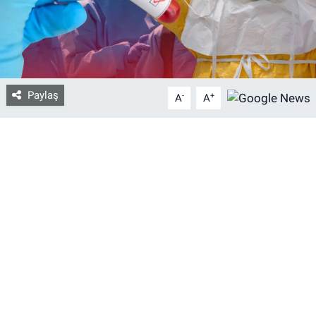
Bize ulaşın
İletişim/Künye
Paylaş
-
+
A
A
Yaşam
Gözden Kaçmasın
İletişim (Künye)