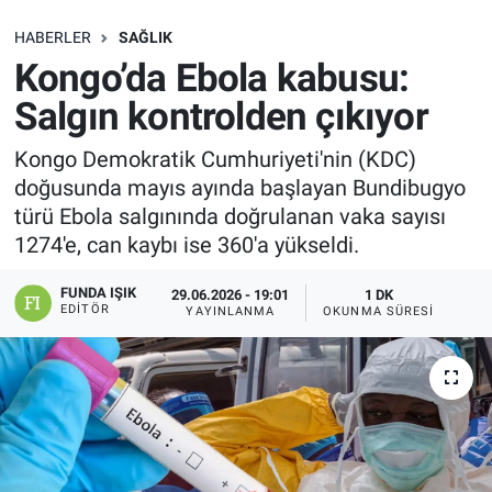
SAĞLIK
HABERLER
SAĞLIK
Kongo’da Ebola kabusu:
EKONOMİ
Salgın kontrolden çıkıyor
EĞİTİM
Kongo Demokratik Cumhuriyeti'nin (KDC)
doğusunda mayıs ayında başlayan Bundibugyo
ÖZEL HABER
türü Ebola salgınında doğrulanan vaka sayısı
1274'e, can kaybı ise 360'a yükseldi.
Keşfet
FUNDA IŞIK
29.06.2026 - 19:01
1 DK
EDITÖR
YAYINLANMA
OKUNMA SÜRESI
ASTROLOJİ
MANŞET
RESMİ İLANLAR
İLAN