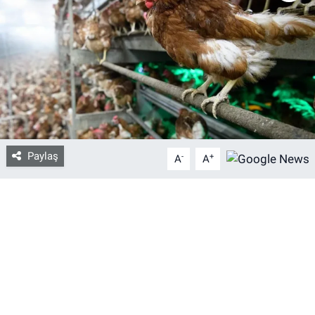
Bize ulaşın
İletişim/Künye
Yaşam
Gözden Kaçmasın
Paylaş
-
+
A
A
İletişim (Künye)