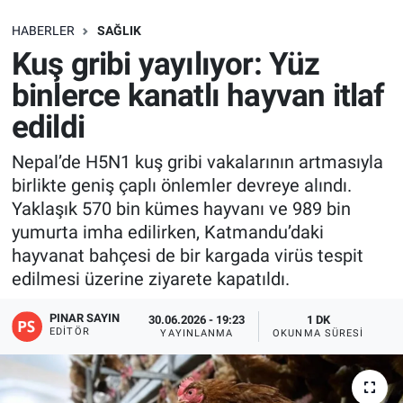
SAĞLIK
HABERLER
SAĞLIK
Kuş gribi yayılıyor: Yüz
EKONOMİ
binlerce kanatlı hayvan itlaf
edildi
EĞİTİM
Nepal’de H5N1 kuş gribi vakalarının artmasıyla
ÖZEL HABER
birlikte geniş çaplı önlemler devreye alındı.
Yaklaşık 570 bin kümes hayvanı ve 989 bin
Keşfet
yumurta imha edilirken, Katmandu’daki
hayvanat bahçesi de bir kargada virüs tespit
ASTROLOJİ
edilmesi üzerine ziyarete kapatıldı.
MANŞET
PINAR SAYIN
30.06.2026 - 19:23
1 DK
EDITÖR
YAYINLANMA
OKUNMA SÜRESI
RESMİ İLANLAR
İLAN