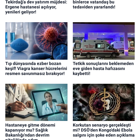
Tekirdağ'a dev yatırım müjdesi:
binlerce vatandaş bu
Ergene hastanesi açılıyor,
tedaviden yararlandı!
yenileri geliyor!
Tıp dünyasında ezber bozan
Tetkik sonuçlarını beklemeden
keşif! Viagra kanser hücrelerini
eve giden hasta hafızasını
resmen savunmasız bırakıyor!
kaybetti!
Hastaneye gitme dönemi
Korkutan senaryo gerçekleşti
kapanıyor mu? Sağlık
mi? DSÖ'den Kongo'daki Ebola
Bakanlığı'ndan devrim
salgını için şoke eden açıklama
niteliğinde adım