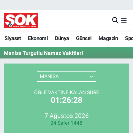
GÜNDEM
Nöbetçi Eczaneler
DÜNYA
Hava Durumu
Siyaset
Ekonomi
Dünya
Güncel
Magazin
Sp
Manisa Turgutlu Namaz Vakitleri
SPOR
İstanbul Namaz Vakitleri
MAGAZİN
Trafik Durumu
MANİSA
KÜLTÜR SANAT
Süper Lig Puan Durumu ve Fikstür
ÖĞLE VAKTINE KALAN SÜRE
01:26:28
POLİTİKA
Tüm Manşetler
YAŞAM
Son Dakika Haberleri
7 Ağustos 2026
24 Safer 1448
TEKNOLOJİ
Haber Arşivi