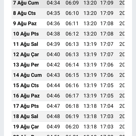
7 Ağu Cum
04:34
06:09
13:20
17:09
20:21
8 Ağu Cts
04:35
06:10
13:20
17:09
20:20
9 Ağu Paz
04:36
06:11
13:20
17:08
20:19
10 Ağu Pts
04:38
06:12
13:20
17:08
20:18
11 Ağu Sal
04:39
06:13
13:19
17:07
20:16
12 Ağu Çar
04:40
06:13
13:19
17:07
20:15
13 Ağu Per
04:42
06:14
13:19
17:06
20:14
14 Ağu Cum
04:43
06:15
13:19
17:06
20:13
15 Ağu Cts
04:44
06:16
13:19
17:05
20:11
16 Ağu Paz
04:46
06:17
13:19
17:05
20:10
17 Ağu Pts
04:47
06:18
13:18
17:04
20:09
18 Ağu Sal
04:48
06:19
13:18
17:03
20:07
19 Ağu Çar
04:49
06:20
13:18
17:03
20:06