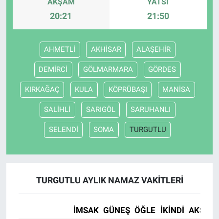
AKŞAM
YATSI
20:21
21:50
Bize ulaşın
İletişim/Künye
AHMETLİ
AKHİSAR
ALAŞEHİR
DEMİRCİ
GÖLMARMARA
GÖRDES
Yaşam
KIRKAĞAÇ
KULA
KÖPRÜBAŞI
MANİSA
Gözden Kaçmasın
SALİHLİ
SARIGÖL
SARUHANLI
İletişim (Künye)
SELENDİ
SOMA
TURGUTLU
TURGUTLU AYLIK NAMAZ VAKITLERI
İMSAK
GÜNEŞ
ÖĞLE
İKINDI
AKŞAM