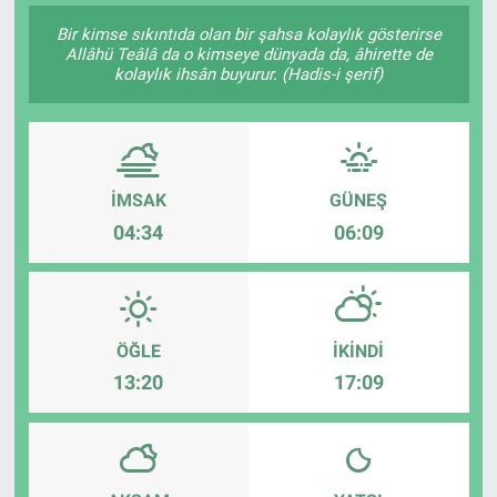
Bir kimse sıkıntıda olan bir şahsa kolaylık gösterirse
SAĞLIK
Allâhü Teâlâ da o kimseye dünyada da, âhirette de
kolaylık ihsân buyurur. (Hadis-i şerif)
EKONOMİ
EĞİTİM
İMSAK
GÜNEŞ
ÖZEL HABER
04:34
06:09
Keşfet
ASTROLOJİ
ÖĞLE
İKINDI
MANŞET
13:20
17:09
RESMİ İLANLAR
İLAN