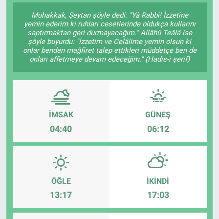
Muhakkak, Şeytan şöyle dedi: "Yâ Rabbi! İzzetine
SAĞLIK
yemin ederim ki ruhları cesetlerinde oldukça kullarını
saptırmaktan geri durmayacağım." Allâhü Teâlâ ise
şöyle buyurdu: "İzzetim ve Celâlime yemin olsun ki
EKONOMİ
onlar benden mağfiret talep ettikleri müddetçe ben de
onları affetmeye devam edeceğim." (Hadis-i şerif)
EĞİTİM
ÖZEL HABER
İMSAK
GÜNEŞ
Keşfet
04:40
06:12
ASTROLOJİ
MANŞET
ÖĞLE
İKINDI
RESMİ İLANLAR
13:17
17:03
İLAN