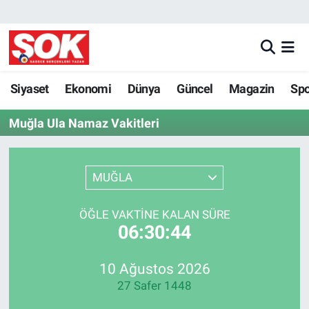
GÜNDEM
Nöbetçi Eczaneler
DÜNYA
Hava Durumu
Siyaset
Ekonomi
Dünya
Güncel
Magazin
Sp
Muğla Ula Namaz Vakitleri
SPOR
İstanbul Namaz Vakitleri
MAGAZİN
Trafik Durumu
MUĞLA
KÜLTÜR SANAT
Süper Lig Puan Durumu ve Fikstür
ÖĞLE VAKTINE KALAN SÜRE
06:30:44
POLİTİKA
Tüm Manşetler
YAŞAM
Son Dakika Haberleri
10 Ağustos 2026
27 Safer 1448
TEKNOLOJİ
Haber Arşivi