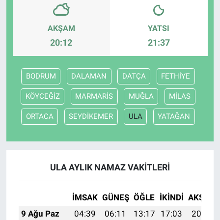
Bize ulaşın
AKŞAM
YATSI
20:12
21:37
İletişim/Künye
Yaşam
BODRUM
DALAMAN
DATÇA
FETHİYE
KÖYCEĞİZ
MARMARİS
MUĞLA
MİLAS
Gözden Kaçmasın
ORTACA
SEYDİKEMER
ULA
YATAĞAN
İletişim (Künye)
ULA AYLIK NAMAZ VAKITLERI
İMSAK
GÜNEŞ
ÖĞLE
İKINDI
AKŞAM
9 Ağu Paz
04:39
06:11
13:17
17:03
20:13