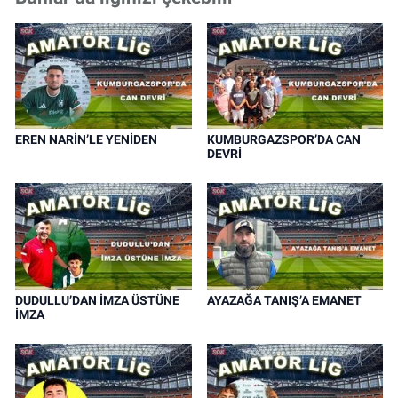
EREN NARİN’LE YENİDEN
KUMBURGAZSPOR’DA CAN
DEVRİ
DUDULLU’DAN İMZA ÜSTÜNE
AYAZAĞA TANIŞ’A EMANET
İMZA