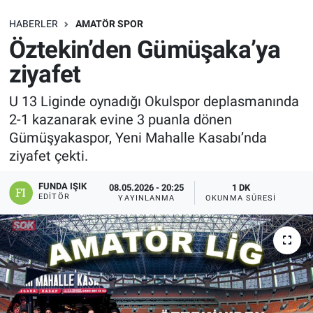
SAĞLIK
HABERLER
AMATÖR SPOR
Öztekin’den Gümüşaka’ya
EKONOMİ
ziyafet
EĞİTİM
U 13 Liginde oynadığı Okulspor deplasmanında
2-1 kazanarak evine 3 puanla dönen
ÖZEL HABER
Gümüşyakaspor, Yeni Mahalle Kasabı’nda
ziyafet çekti.
Keşfet
FUNDA IŞIK
08.05.2026 - 20:25
1 DK
EDITÖR
YAYINLANMA
OKUNMA SÜRESI
ASTROLOJİ
MANŞET
RESMİ İLANLAR
İLAN