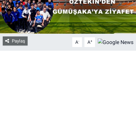
Bize ulaşın
İletişim/Künye
Paylaş
-
+
A
A
Yaşam
Gözden Kaçmasın
İletişim (Künye)