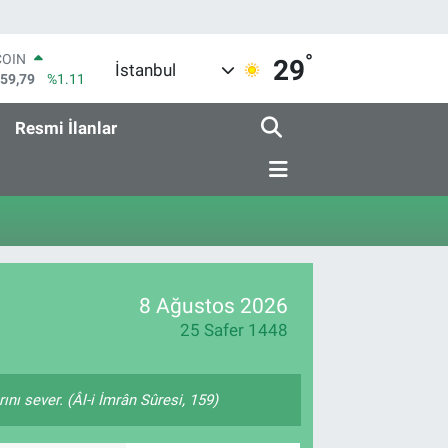
°
COIN
29
İstanbul
959,79
%1.11
LAR
7436
%0.18
Resmi İlanlar
RO
2510
%0.32
RLİN
4811
%0.38
M ALTIN
0.55
%0.03
T100
779
%-14
8 Ağustos 2026
25 Safer 1448
nı sever. (Âl-i İmrân Sûresi, 159)