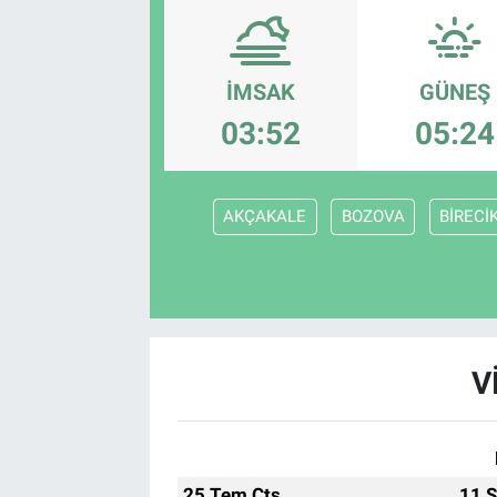
SAĞLIK
İMSAK
GÜNEŞ
EKONOMİ
03:52
05:24
EĞİTİM
ÖZEL HABER
AKÇAKALE
BOZOVA
BİRECİ
Keşfet
ASTROLOJİ
V
MANŞET
RESMİ İLANLAR
İLAN
25 Tem Cts
11 S