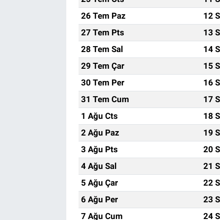
26 Tem Paz
12 S
Bize ulaşın
27 Tem Pts
13 S
İletişim/Künye
28 Tem Sal
14 S
29 Tem Çar
15 S
Yaşam
30 Tem Per
16 S
Gözden Kaçmasın
31 Tem Cum
17 S
1 Ağu Cts
18 S
İletişim (Künye)
2 Ağu Paz
19 S
3 Ağu Pts
20 S
4 Ağu Sal
21 S
5 Ağu Çar
22 S
6 Ağu Per
23 S
7 Ağu Cum
24 S