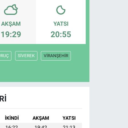
AKŞAM
YATSI
19:29
20:55
URUÇ
SİVEREK
VİRANŞEHİR
RI
İKINDI
AKŞAM
YATSI
16:22
19:42
21:13