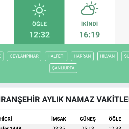
ÖĞLE
İKINDI
12:32
16:19
K
CEYLANPINAR
HALFETİ
HARRAN
HİLVAN
S
ŞANLIURFA
İRANŞEHİR AYLIK NAMAZ VAKITLE
HİCRİ
İMSAK
GÜNEŞ
ÖĞLE
afer 1448
03:35
05:13
12:33