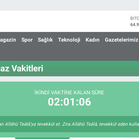
BIT
64.
DO
47,
agazin
Spor
Sağlık
Teknoloji
Kadın
Gazetelerimiz
EU
55,
STE
64,
az Vakitleri
GRA
666
BİS
13.
İKINDI VAKTINE KALAN SÜRE
02:01:06
 Allâhü Teâlâ'ya tevekkül et. Zira Allâhü Teâlâ, tevekkül eden kulları