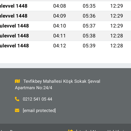
ulevvel 1448
04:08
05:35
12:29
ulevvel 1448
04:09
05:36
12:29
ulevvel 1448
04:10
05:37
12:29
ulevvel 1448
04:11
05:38
12:28
ulevvel 1448
04:12
05:39
12:28
Tevfikbey Mahallesi Köşk Sokak Şevval
Apartmanı No:24/4
0212 541 05 44
[email protected]