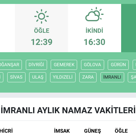
ÖĞLE
İKINDI
12:39
16:30
OĞANŞAR
DİVRİĞİ
GEMEREK
GÖLOVA
GÜRÜN
İ
SİVAS
ULAŞ
YILDIZELİ
ZARA
İMRANLI
ŞA
İMRANLI AYLIK NAMAZ VAKITLERI
HİCRİ
İMSAK
GÜNEŞ
ÖĞLE