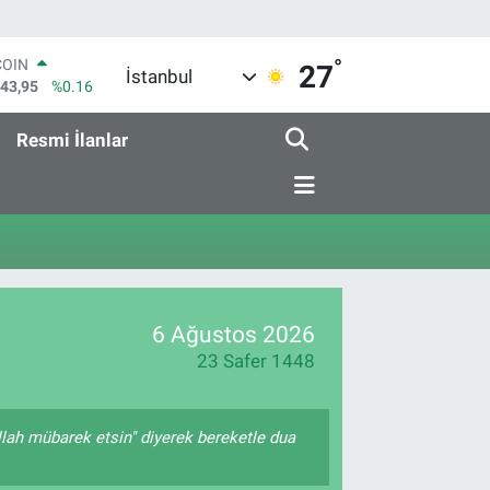
°
COIN
27
İstanbul
643,95
%0.16
LAR
6006
%0.06
Resmi İlanlar
RO
0250
%0.02
RLİN
2398
%0.2
M ALTIN
3.94
%0.32
T100
768
%48
6 Ağustos 2026
23 Safer 1448
llah mübarek etsin" diyerek bereketle dua