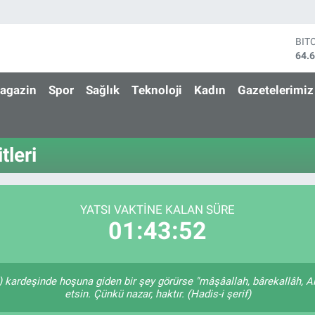
BIT
64.
DO
47,
agazin
Spor
Sağlık
Teknoloji
Kadın
Gazetelerimiz
EU
55,
STE
64,
tleri
GRA
651
BİS
13.
YATSI VAKTINE KALAN SÜRE
01:43:52
n) kardeşinde hoşuna giden bir şey görürse "mâşâallah, bârekallâh, A
etsin. Çünkü nazar, haktır. (Hadis-i şerif)