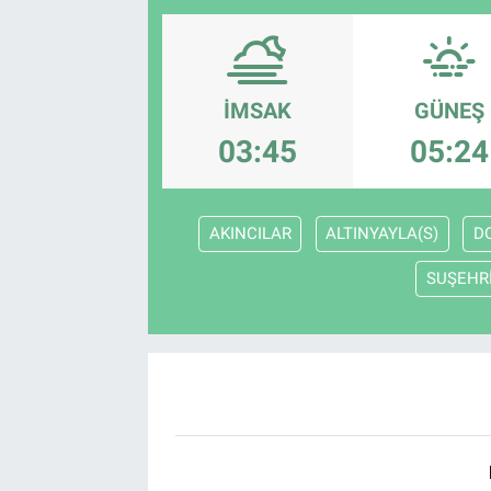
SAĞLIK
EKONOMİ
İMSAK
GÜNEŞ
03:45
05:24
EĞİTİM
ÖZEL HABER
AKINCILAR
ALTINYAYLA(S)
D
Keşfet
SUŞEHR
ASTROLOJİ
MANŞET
RESMİ İLANLAR
İLAN