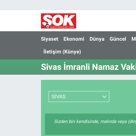
GÜNDEM
Nöbetçi Eczaneler
DÜNYA
Hava Durumu
Siyaset
Ekonomi
Dünya
Güncel
M
İletişim (Künye)
SPOR
İstanbul Namaz Vakitleri
Sivas İmranli Namaz Vaki
MAGAZİN
Trafik Durumu
KÜLTÜR SANAT
Süper Lig Puan Durumu ve Fikstür
SİVAS
POLİTİKA
Tüm Manşetler
YAŞAM
Son Dakika Haberleri
Sizden biri kendisinde, malında veya (di
TEKNOLOJİ
Haber Arşivi