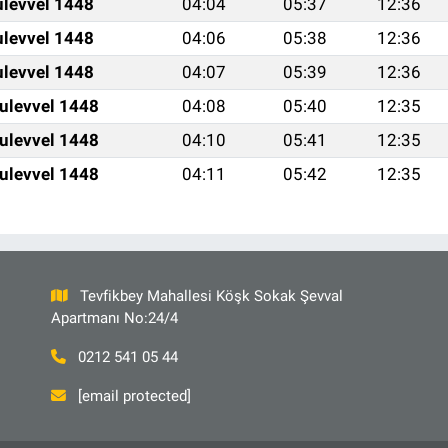
ulevvel 1448
04:04
05:37
12:36
ulevvel 1448
04:06
05:38
12:36
ulevvel 1448
04:07
05:39
12:36
ulevvel 1448
04:08
05:40
12:35
ulevvel 1448
04:10
05:41
12:35
ulevvel 1448
04:11
05:42
12:35
Tevfikbey Mahallesi Köşk Sokak Şevval
Apartmanı No:24/4
0212 541 05 44
[email protected]