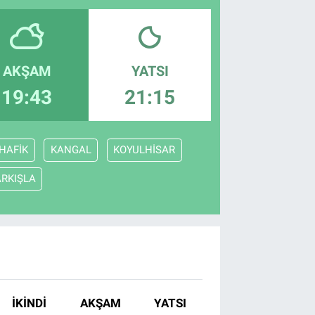
AKŞAM
YATSI
19:43
21:15
HAFİK
KANGAL
KOYULHİSAR
RKIŞLA
İKINDI
AKŞAM
YATSI