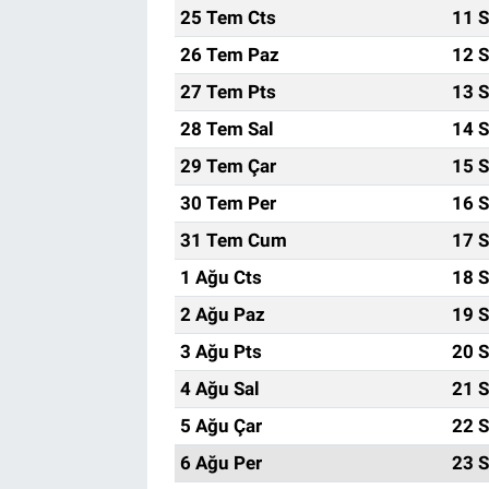
25 Tem Cts
11 S
Bize ulaşın
26 Tem Paz
12 S
27 Tem Pts
13 S
İletişim/Künye
28 Tem Sal
14 S
Yaşam
29 Tem Çar
15 S
30 Tem Per
16 S
Gözden Kaçmasın
31 Tem Cum
17 S
İletişim (Künye)
1 Ağu Cts
18 S
2 Ağu Paz
19 S
3 Ağu Pts
20 S
4 Ağu Sal
21 S
5 Ağu Çar
22 S
6 Ağu Per
23 S