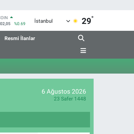
°
COIN
29
İstanbul
602,05
%0.69
LAR
6006
%0.06
Resmi İlanlar
RO
0250
%0.02
RLİN
2398
%0.2
M ALTIN
3.94
%0.32
T100
768
%48
6 Ağustos 2026
23 Safer 1448