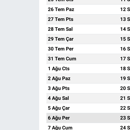
26 Tem Paz
12 S
Bize ulaşın
27 Tem Pts
13 S
İletişim/Künye
28 Tem Sal
14 S
29 Tem Çar
15 S
Yaşam
30 Tem Per
16 S
Gözden Kaçmasın
31 Tem Cum
17 S
1 Ağu Cts
18 S
İletişim (Künye)
2 Ağu Paz
19 S
3 Ağu Pts
20 S
4 Ağu Sal
21 S
5 Ağu Çar
22 S
6 Ağu Per
23 S
7 Ağu Cum
24 S