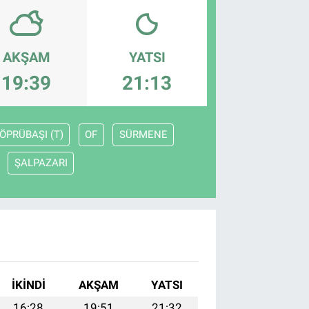
AKŞAM
YATSI
19:39
21:13
ÖPRÜBAŞI (T)
OF
SÜRMENE
ŞALPAZARI
İKINDI
AKŞAM
YATSI
16:28
19:51
21:32