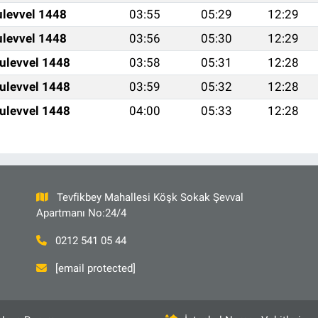
ulevvel 1448
03:55
05:29
12:29
ulevvel 1448
03:56
05:30
12:29
ulevvel 1448
03:58
05:31
12:28
ulevvel 1448
03:59
05:32
12:28
ulevvel 1448
04:00
05:33
12:28
Tevfikbey Mahallesi Köşk Sokak Şevval
Apartmanı No:24/4
0212 541 05 44
[email protected]