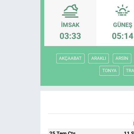
SAĞLIK
İMSAK
GÜNEŞ
EKONOMİ
03:33
05:14
EĞİTİM
ÖZEL HABER
AKÇAABAT
ARAKLI
ARSİN
TONYA
TR
Keşfet
ASTROLOJİ
MANŞET
RESMİ İLANLAR
İLAN
25 Tem Cts
11 S