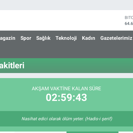
BIT
64.
DO
47,
agazin
Spor
Sağlık
Teknoloji
Kadın
Gazetelerimiz
EU
55,
STE
64,
kitleri
GRA
651
BİS
13.
AKŞAM VAKTINE KALAN SÜRE
02:59:42
Nasihat edici olarak ölüm yeter. (Hadis-i şerif)