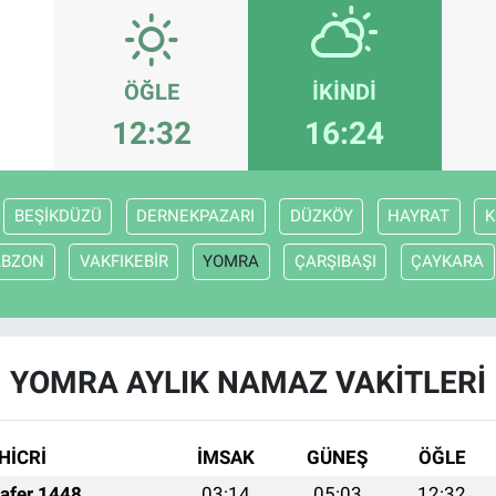
ÖĞLE
İKINDI
12:32
16:24
BEŞİKDÜZÜ
DERNEKPAZARI
DÜZKÖY
HAYRAT
K
ABZON
VAKFIKEBİR
YOMRA
ÇARŞIBAŞI
ÇAYKARA
YOMRA AYLIK NAMAZ VAKITLERI
HİCRİ
İMSAK
GÜNEŞ
ÖĞLE
afer 1448
03:14
05:03
12:32