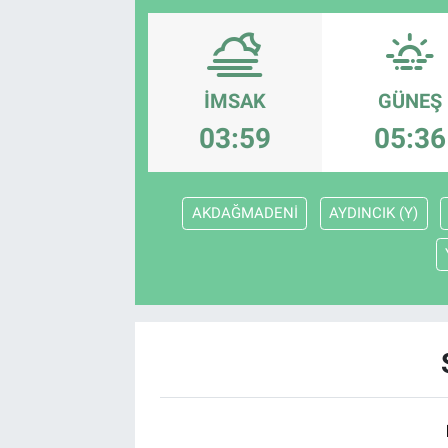
SAĞLIK
EKONOMİ
İMSAK
GÜNEŞ
03:59
05:36
EĞİTİM
ÖZEL HABER
AKDAĞMADENİ
AYDINCIK (Y)
Keşfet
ASTROLOJİ
MANŞET
RESMİ İLANLAR
İLAN