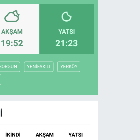
AKŞAM
YATSI
19:52
21:23
SORGUN
YENİFAKILI
YERKÖY
I
İKINDI
AKŞAM
YATSI