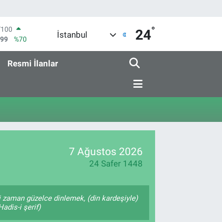
°
T100
24
İstanbul
799
%70
COIN
643,95
%0.16
Resmi İlanlar
LAR
6704
%0
RO
0406
%-0.08
RLİN
2143
%0
M ALTIN
0.87
%0.12
7 Ağustos 2026
24 Safer 1448
 zaman güzelce dinlemek, (din kardeşiyle)
adis-i şerif)