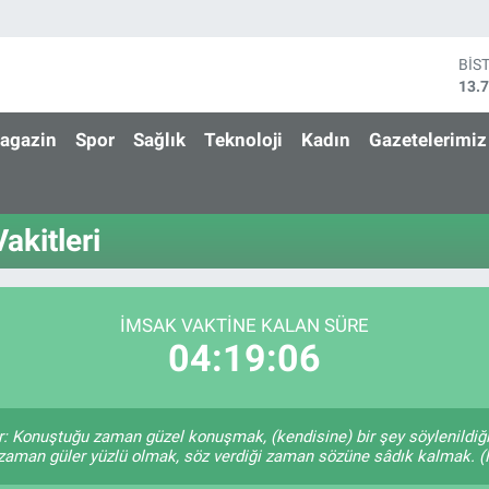
BİS
13.
BIT
64.
agazin
Spor
Sağlık
Teknoloji
Kadın
Gazetelerimiz
DO
47,
EU
55,
akitleri
STE
64,
GRA
650
İMSAK VAKTINE KALAN SÜRE
04:19:06
r: Konuştuğu zaman güzel konuşmak, (kendisine) bir şey söylenildiği
 zaman güler yüzlü olmak, söz verdiği zaman sözüne sâdık kalmak. (H