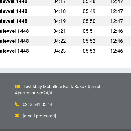
ulevvel 1448
04:17
05:48
12:47
ulevvel 1448
04:18
05:49
12:47
ulevvel 1448
04:19
05:50
12:47
ulevvel 1448
04:21
05:51
12:46
ulevvel 1448
04:22
05:52
12:46
ulevvel 1448
04:23
05:53
12:46
Tevfikbey Mahallesi Köşk Sokak Şevval
Apartmanı No:24/4
0212 541 05 44
[email protected]