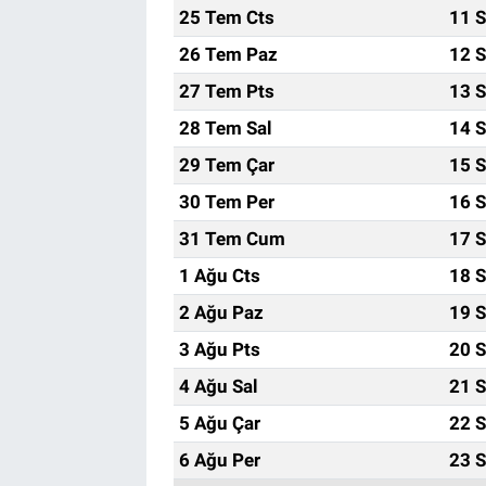
25 Tem Cts
11 S
Bize ulaşın
26 Tem Paz
12 S
27 Tem Pts
13 S
İletişim/Künye
28 Tem Sal
14 S
Yaşam
29 Tem Çar
15 S
30 Tem Per
16 S
Gözden Kaçmasın
31 Tem Cum
17 S
İletişim (Künye)
1 Ağu Cts
18 S
2 Ağu Paz
19 S
3 Ağu Pts
20 S
4 Ağu Sal
21 S
5 Ağu Çar
22 S
6 Ağu Per
23 S