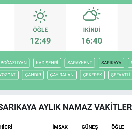
ÖĞLE
İKINDI
12:49
16:40
BOĞAZLIYAN
KADIŞEHRİ
SARAYKENT
SARIKAYA
YOZGAT
ÇANDIR
ÇAYIRALAN
ÇEKEREK
ŞEFAATLİ
SARIKAYA AYLIK NAMAZ VAKITLER
HİCRİ
İMSAK
GÜNEŞ
ÖĞLE