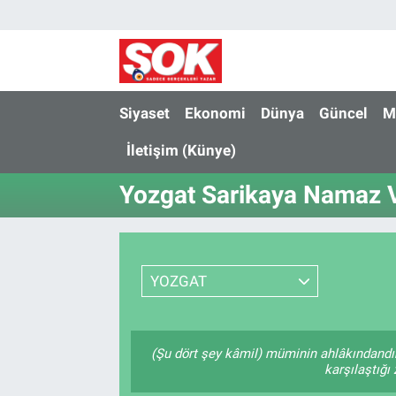
GÜNDEM
Nöbetçi Eczaneler
DÜNYA
Hava Durumu
Siyaset
Ekonomi
Dünya
Güncel
M
İletişim (Künye)
SPOR
İstanbul Namaz Vakitleri
Yozgat Sarikaya Namaz V
MAGAZİN
Trafik Durumu
KÜLTÜR SANAT
Süper Lig Puan Durumu ve Fikstür
YOZGAT
POLİTİKA
Tüm Manşetler
YAŞAM
Son Dakika Haberleri
(Şu dört şey kâmil) müminin ahlâkındandı
karşılaştığı
TEKNOLOJİ
Haber Arşivi