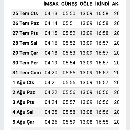
İMSAK
GÜNEŞ
ÖĞLE
İKINDI
AKŞAM
25 Tem Cts
04:13
05:50
13:09
16:58
20:18
26 Tem Paz
04:14
05:51
13:09
16:58
20:17
27 Tem Pts
04:15
05:52
13:09
16:58
20:16
28 Tem Sal
04:16
05:52
13:09
16:57
20:15
29 Tem Çar
04:18
05:53
13:09
16:57
20:15
30 Tem Per
04:19
05:54
13:09
16:57
20:14
31 Tem Cum
04:20
05:55
13:09
16:57
20:13
1 Ağu Cts
04:21
05:56
13:09
16:57
20:12
2 Ağu Paz
04:22
05:56
13:09
16:56
20:11
3 Ağu Pts
04:24
05:57
13:09
16:56
20:10
4 Ağu Sal
04:25
05:58
13:08
16:56
20:09
5 Ağu Çar
04:26
05:59
13:08
16:55
20:08