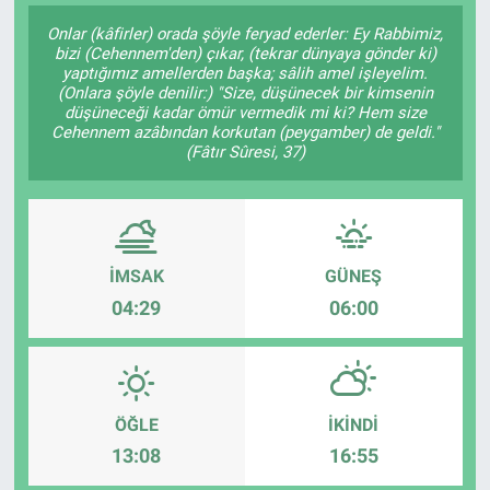
Onlar (kâfirler) orada şöyle feryad ederler: Ey Rabbimiz,
SAĞLIK
bizi (Cehennem'den) çıkar, (tekrar dünyaya gönder ki)
yaptığımız amellerden başka; sâlih amel işleyelim.
(Onlara şöyle denilir:) "Size, düşünecek bir kimsenin
EKONOMİ
düşüneceği kadar ömür vermedik mi ki? Hem size
Cehennem azâbından korkutan (peygamber) de geldi."
EĞİTİM
(Fâtır Sûresi, 37)
ÖZEL HABER
Keşfet
İMSAK
GÜNEŞ
04:29
06:00
ASTROLOJİ
MANŞET
ÖĞLE
İKINDI
RESMİ İLANLAR
13:08
16:55
İLAN