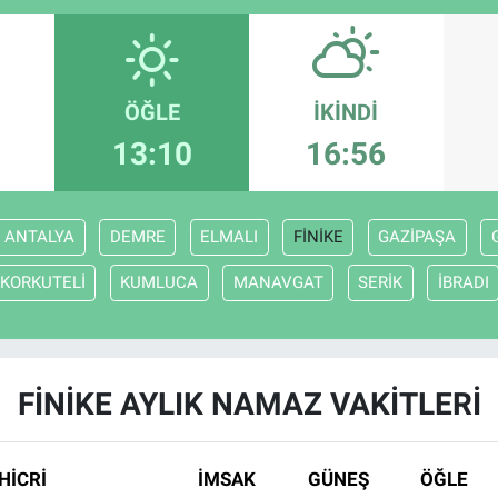
ÖĞLE
İKINDI
13:10
16:56
ANTALYA
DEMRE
ELMALI
FİNİKE
GAZİPAŞA
KORKUTELİ
KUMLUCA
MANAVGAT
SERİK
İBRADI
FİNİKE AYLIK NAMAZ VAKITLERI
HİCRİ
İMSAK
GÜNEŞ
ÖĞLE