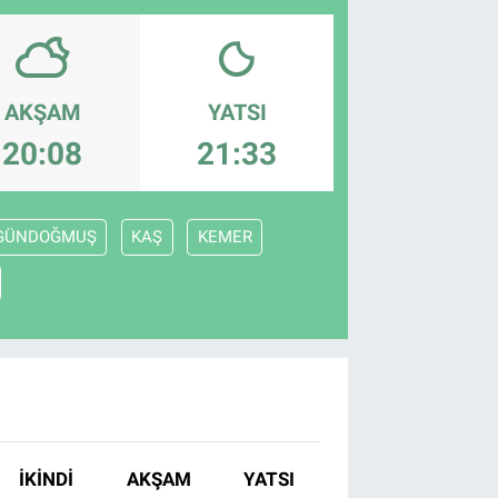
AKŞAM
YATSI
20:08
21:33
GÜNDOĞMUŞ
KAŞ
KEMER
İKINDI
AKŞAM
YATSI