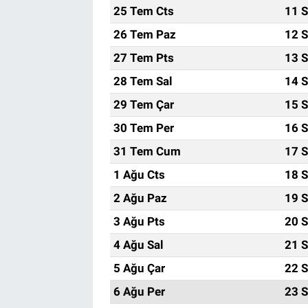
25 Tem Cts
11 S
Bize ulaşın
26 Tem Paz
12 S
27 Tem Pts
13 S
İletişim/Künye
28 Tem Sal
14 S
Yaşam
29 Tem Çar
15 S
30 Tem Per
16 S
Gözden Kaçmasın
31 Tem Cum
17 S
İletişim (Künye)
1 Ağu Cts
18 S
2 Ağu Paz
19 S
3 Ağu Pts
20 S
4 Ağu Sal
21 S
5 Ağu Çar
22 S
6 Ağu Per
23 S