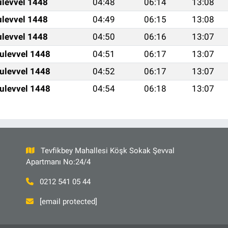
ulevvel 1448
04:48
06:14
13:08
ulevvel 1448
04:49
06:15
13:08
ulevvel 1448
04:50
06:16
13:07
ulevvel 1448
04:51
06:17
13:07
ulevvel 1448
04:52
06:17
13:07
ulevvel 1448
04:54
06:18
13:07
Tevfikbey Mahallesi Köşk Sokak Şevval
Apartmanı No:24/4
0212 541 05 44
[email protected]