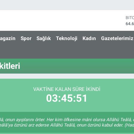
BIT
64.
DO
47,
agazin
Spor
Sağlık
Teknoloji
Kadın
Gazetelerimiz
EU
55,
STE
64,
itleri
GRA
651
BİS
13.
VAKTINE KALAN SÜRE İKINDI
03:45:51
lâ, onun ayıplarını örter. Her kim öfkesine mâni olursa Allâhü Teâl
âlâ'ya özrünü arz ederse Allâhü Teâlâ, onun özrünü kabul eder. (Hadi