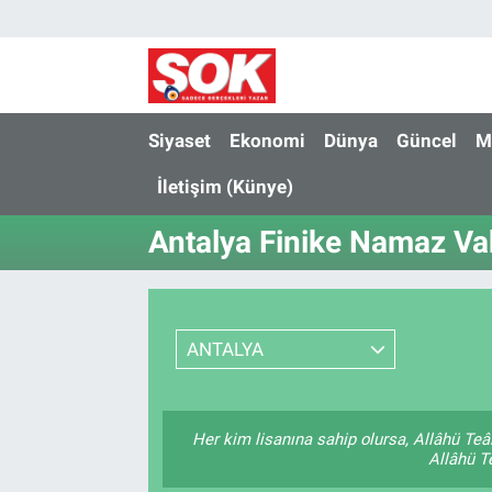
GÜNDEM
Nöbetçi Eczaneler
DÜNYA
Hava Durumu
Siyaset
Ekonomi
Dünya
Güncel
M
İletişim (Künye)
SPOR
İstanbul Namaz Vakitleri
Antalya Finike Namaz Vak
MAGAZİN
Trafik Durumu
KÜLTÜR SANAT
Süper Lig Puan Durumu ve Fikstür
ANTALYA
POLİTİKA
Tüm Manşetler
YAŞAM
Son Dakika Haberleri
Her kim lisanına sahip olursa, Allâhü Teâ
Allâhü Te
TEKNOLOJİ
Haber Arşivi