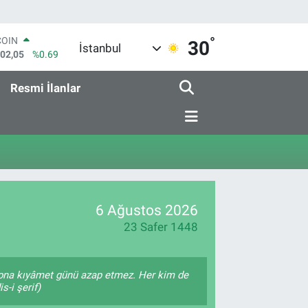
°
COIN
30
İstanbul
602,05
%0.69
LAR
5986
%0.06
Resmi İlanlar
RO
0700
%0.1
RLİN
2438
%0.21
M ALTIN
3.94
%0.32
T100
768
%48
6 Ağustos 2026
23 Safer 1448
â, ona kıyâmet günü azap etmez. Her kim de
s-i şerif)