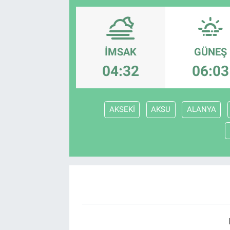
SAĞLIK
EKONOMİ
İMSAK
GÜNEŞ
04:32
06:03
EĞİTİM
ÖZEL HABER
AKSEKİ
AKSU
ALANYA
Keşfet
ASTROLOJİ
MANŞET
RESMİ İLANLAR
İLAN