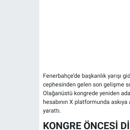
Fenerbahçe’de başkanlık yarışı gid
cephesinden gelen son gelişme so
Olağanüstü kongrede yeniden aday o
hesabının X platformunda askıya 
yarattı.
KONGRE ÖNCESİ D