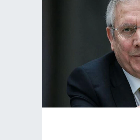
Bize ulaşın
İletişim/Künye
Yaşam
Gözden Kaçmasın
İletişim (Künye)