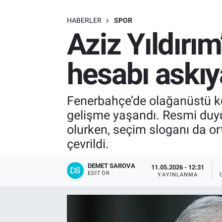
SAĞLIK
HABERLER
SPOR
Aziz Yıldırım
EKONOMİ
hesabı askıy
EĞİTİM
ÖZEL HABER
Fenerbahçe’de olağanüstü ko
gelişme yaşandı. Resmi duyur
Keşfet
olurken, seçim sloganı da ort
çevrildi.
ASTROLOJİ
DEMET SAROVA
11.05.2026 - 12:31
MANŞET
EDITÖR
YAYINLANMA
RESMİ İLANLAR
İLAN