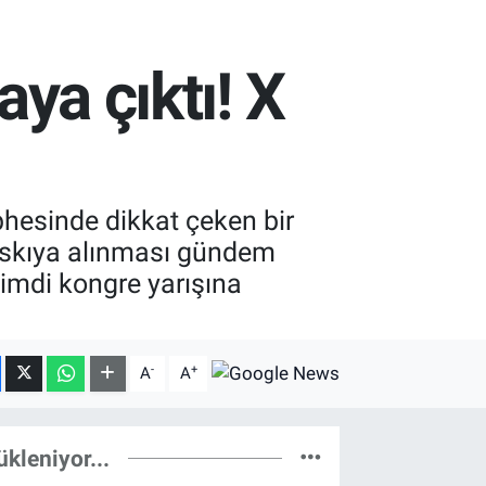
aya çıktı! X
phesinde dikkat çeken bir
 askıya alınması gündem
şimdi kongre yarışına
-
+
A
A
ükleniyor...