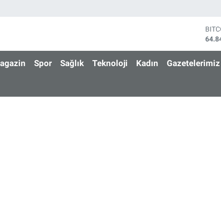
BIT
64.8
DOL
47,7
agazin
Spor
Sağlık
Teknoloji
Kadın
Gazetelerimiz
EUR
55,2
STE
64,4
GRA
6660
BİS
13.7