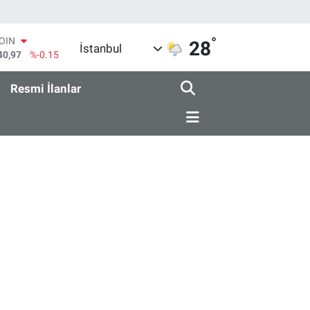
°
COIN
28
İstanbul
40,97
%-0.15
AR
436
%0.18
Resmi İlanlar
O
510
%0.32
RLİN
811
%0.38
M ALTIN
.55
%0
T100
79
%-14