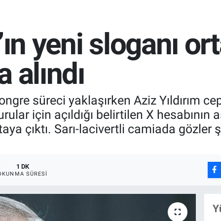
’ın yeni sloganı ort
a alındı
ngre süreci yaklaşırken Aziz Yıldırım ce
ular için açıldığı belirtilen X hesabının
aya çıktı. Sarı-lacivertli camiada gözler 
1 DK
OKUNMA SÜRESI
Y