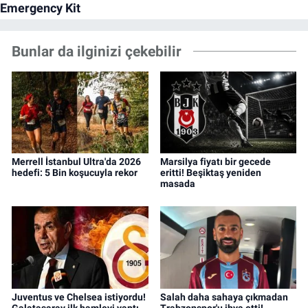
Bunlar da ilginizi çekebilir
Merrell İstanbul Ultra'da 2026
Marsilya fiyatı bir gecede
hedefi: 5 Bin koşucuyla rekor
eritti! Beşiktaş yeniden
masada
Juventus ve Chelsea istiyordu!
Salah daha sahaya çıkmadan
Galatasaray ilk hamleyi yaptı
Trabzonspor'u ihya etti!