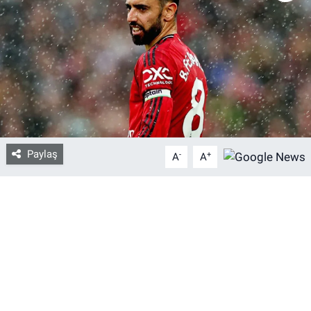
Bize ulaşın
İletişim/Künye
Yaşam
Gözden Kaçmasın
Paylaş
-
+
A
A
İletişim (Künye)