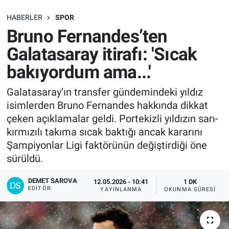
SAĞLIK
HABERLER
SPOR
Bruno Fernandes’ten
EKONOMİ
Galatasaray itirafı: 'Sıcak
bakıyordum ama...'
EĞİTİM
Galatasaray’ın transfer gündemindeki yıldız
ÖZEL HABER
isimlerden Bruno Fernandes hakkında dikkat
çeken açıklamalar geldi. Portekizli yıldızın sarı-
Keşfet
kırmızılı takıma sıcak baktığı ancak kararını
Şampiyonlar Ligi faktörünün değiştirdiği öne
ASTROLOJİ
sürüldü.
MANŞET
DEMET SAROVA
12.05.2026 - 10:41
1 DK
EDITÖR
YAYINLANMA
OKUNMA SÜRESI
RESMİ İLANLAR
İLAN