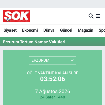
GÜNDEM
Nöbetçi Eczaneler
DÜNYA
Hava Durumu
Siyaset
Ekonomi
Dünya
Güncel
Magazin
Sp
Erzurum Tortum Namaz Vakitleri
SPOR
İstanbul Namaz Vakitleri
MAGAZİN
Trafik Durumu
ERZURUM
KÜLTÜR SANAT
Süper Lig Puan Durumu ve Fikstür
ÖĞLE VAKTINE KALAN SÜRE
03:52:06
POLİTİKA
Tüm Manşetler
YAŞAM
Son Dakika Haberleri
7 Ağustos 2026
24 Safer 1448
TEKNOLOJİ
Haber Arşivi