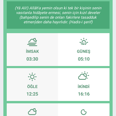
(Yâ Ali!) Allâh'a yemin olsun ki tek bir kişinin senin
SAĞLIK
vasıtanla hidâyete ermesi, senin için kızıl develer
(bahşedilip senin de onları fakirlere tasadduk
etmen)den daha hayırlıdır. (Hadis-i şerif)
EKONOMİ
EĞİTİM
ÖZEL HABER
İMSAK
GÜNEŞ
03:30
05:10
Keşfet
ASTROLOJİ
ÖĞLE
İKINDI
MANŞET
12:25
16:16
RESMİ İLANLAR
İLAN