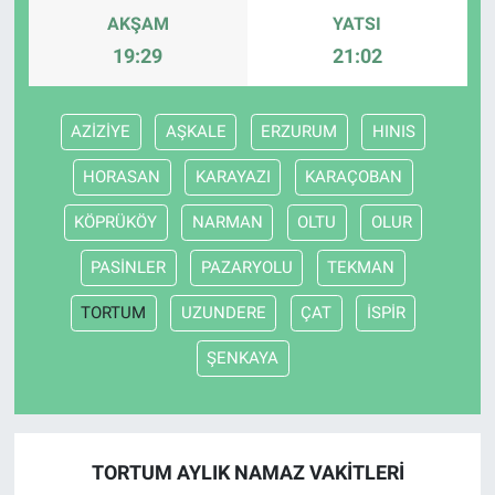
AKŞAM
YATSI
Bize ulaşın
19:29
21:02
İletişim/Künye
AZİZİYE
AŞKALE
ERZURUM
HINIS
Yaşam
HORASAN
KARAYAZI
KARAÇOBAN
Gözden Kaçmasın
KÖPRÜKÖY
NARMAN
OLTU
OLUR
PASİNLER
PAZARYOLU
TEKMAN
İletişim (Künye)
TORTUM
UZUNDERE
ÇAT
İSPİR
ŞENKAYA
TORTUM AYLIK NAMAZ VAKITLERI