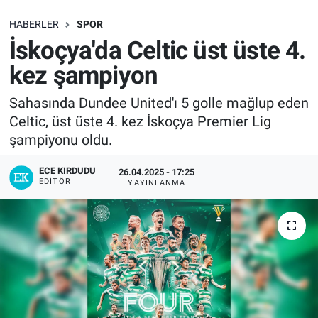
SAĞLIK
HABERLER
SPOR
İskoçya'da Celtic üst üste 4.
EKONOMİ
kez şampiyon
EĞİTİM
Sahasında Dundee United'ı 5 golle mağlup eden
Celtic, üst üste 4. kez İskoçya Premier Lig
ÖZEL HABER
şampiyonu oldu.
Keşfet
ECE KIRDUDU
26.04.2025 - 17:25
EDITÖR
YAYINLANMA
ASTROLOJİ
MANŞET
RESMİ İLANLAR
İLAN