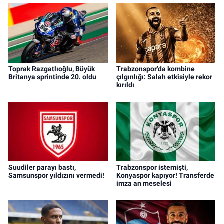
Toprak Razgatlıoğlu, Büyük
Trabzonspor’da kombine
Britanya sprintinde 20. oldu
çılgınlığı: Salah etkisiyle rekor
kırıldı
Suudiler parayı bastı,
Trabzonspor istemişti,
Samsunspor yıldızını vermedi!
Konyaspor kapıyor! Transferde
imza an meselesi