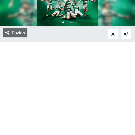
Bize ulaşın
İletişim/Künye
Paylaş
-
+
A
A
Yaşam
Gözden Kaçmasın
İletişim (Künye)