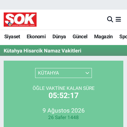
GÜNDEM
Nöbetçi Eczaneler
DÜNYA
Hava Durumu
Siyaset
Ekonomi
Dünya
Güncel
Magazin
Sp
Kütahya Hisarcik Namaz Vakitleri
SPOR
İstanbul Namaz Vakitleri
MAGAZİN
Trafik Durumu
KÜTAHYA
KÜLTÜR SANAT
Süper Lig Puan Durumu ve Fikstür
ÖĞLE VAKTINE KALAN SÜRE
05:52:17
POLİTİKA
Tüm Manşetler
YAŞAM
Son Dakika Haberleri
9 Ağustos 2026
26 Safer 1448
TEKNOLOJİ
Haber Arşivi