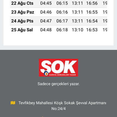
22 Ağu Cts
04:45
06:15
13:11
16:56
19:57
23 Ağu Paz
04:46
06:16
13:11
16:55
19:56
24 Ağu Pts
04:47
06:17
13:11
16:54
19:54
25 Ağu Sal
04:48
06:18
13:10
16:53
19:53
Sadece gerçekleri yazar.
Tevfikbey Mahallesi Köşk Sokak Şevval Apartmanı
No:24/4