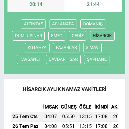
20:14
21:44
Bize ulaşın
ALTINTAŞ
ASLANAPA
DOMANİÇ
İletişim/Künye
DUMLUPINAR
EMET
GEDİZ
HİSARCIK
Yaşam
KÜTAHYA
PAZARLAR
SİMAV
Gözden Kaçmasın
TAVŞANLI
ÇAVDARHİSAR
ŞAPHANE
İletişim (Künye)
HİSARCIK AYLIK NAMAZ VAKITLERI
İMSAK
GÜNEŞ
ÖĞLE
İKINDI
AKŞAM
25 Tem Cts
04:07
05:50
13:15
17:08
20:29
26 Tem Paz
04:08
05:51
13:15
17:08
20:29