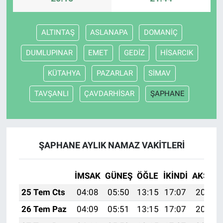
Bize ulaşın
ALTINTAŞ
ASLANAPA
DOMANİÇ
İletişim/Künye
DUMLUPINAR
EMET
GEDİZ
HİSARCIK
KÜTAHYA
PAZARLAR
SİMAV
Yaşam
TAVŞANLI
ÇAVDARHİSAR
ŞAPHANE
Gözden Kaçmasın
İletişim (Künye)
ŞAPHANE AYLIK NAMAZ VAKITLERI
İMSAK
GÜNEŞ
ÖĞLE
İKINDI
AKŞAM
25 Tem Cts
04:08
05:50
13:15
17:07
20:29
26 Tem Paz
04:09
05:51
13:15
17:07
20:28