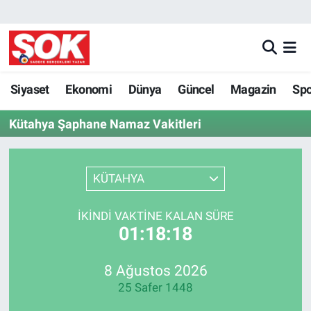
GÜNDEM
Nöbetçi Eczaneler
DÜNYA
Hava Durumu
Siyaset
Ekonomi
Dünya
Güncel
Magazin
Sp
Kütahya Şaphane Namaz Vakitleri
SPOR
İstanbul Namaz Vakitleri
MAGAZİN
Trafik Durumu
KÜTAHYA
KÜLTÜR SANAT
Süper Lig Puan Durumu ve Fikstür
İKINDI VAKTINE KALAN SÜRE
01:18:18
POLİTİKA
Tüm Manşetler
YAŞAM
Son Dakika Haberleri
8 Ağustos 2026
25 Safer 1448
TEKNOLOJİ
Haber Arşivi