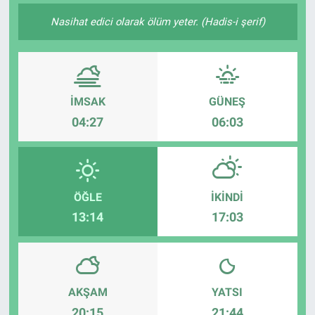
Nasihat edici olarak ölüm yeter. (Hadis-i şerif)
SAĞLIK
EKONOMİ
EĞİTİM
İMSAK
GÜNEŞ
04:27
06:03
ÖZEL HABER
Keşfet
ÖĞLE
İKINDI
ASTROLOJİ
13:14
17:03
MANŞET
RESMİ İLANLAR
AKŞAM
YATSI
20:15
21:44
İLAN