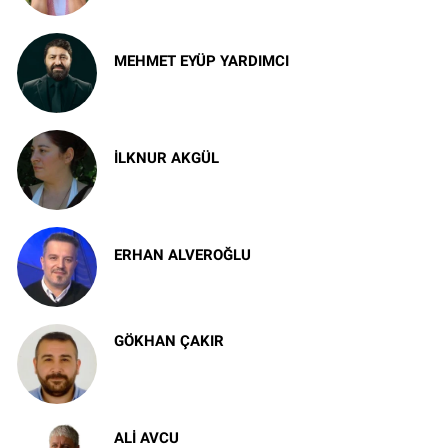
MEHMET EYÜP YARDIMCI
İstanbul'u levantenler kadar kim sevdi?
İLKNUR AKGÜL
Bez bebek
ERHAN ALVEROĞLU
Kadıköy Fenerbahçe’si Geri Döndü
GÖKHAN ÇAKIR
Sturm Graz Önünde Tecrübe ve Aklın
Zaferi
ALI AVCU