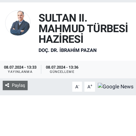
SAĞLIK
SULTAN II.
MAHMUD TÜRBESİ
EKONOMİ
HAZİRESİ
EĞİTİM
DOÇ. DR. İBRAHİM PAZAN
ÖZEL HABER
08.07.2024 - 13:33
08.07.2024 - 13:36
Keşfet
YAYINLANMA
GÜNCELLEME
Paylaş
-
+
A
A
ASTROLOJİ
MANŞET
RESMİ İLANLAR
İLAN