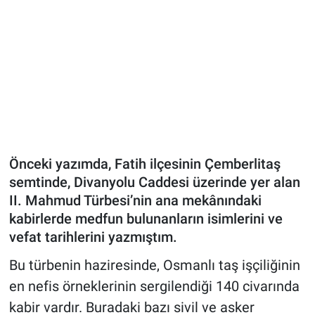
Bize ulaşın
İletişim/Künye
Yaşam
Gözden Kaçmasın
Önceki yazımda, Fatih ilçesinin Çemberlitaş
İletişim (Künye)
semtinde, Divanyolu Caddesi üzerinde yer alan
II. Mahmud Türbesi’nin ana mekânındaki
kabirlerde medfun bulunanların isimlerini ve
vefat tarihlerini yazmıştım.
Bu türbenin haziresinde, Osmanlı taş işçiliğinin
en nefis örneklerinin sergilendiği 140 civarında
kabir vardır. Buradaki bazı sivil ve asker