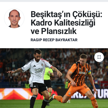
SAĞLIK
Beşiktaş’ın Çöküşü:
Kadro Kalitesizliği
EKONOMİ
ve Plansızlık
EĞİTİM
RAGIP RECEP BAYRAKTAR
ÖZEL HABER
Keşfet
ASTROLOJİ
MANŞET
RESMİ İLANLAR
İLAN