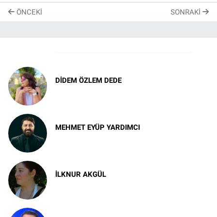
ÖNCEKI
SONRAKI
Yazarlar
DIDEM ÖZLEM DEDE
Anda kal
MEHMET EYÜP YARDIMCI
İstanbul'u levantenler kadar kim sevdi?
İLKNUR AKGÜL
Bez bebek