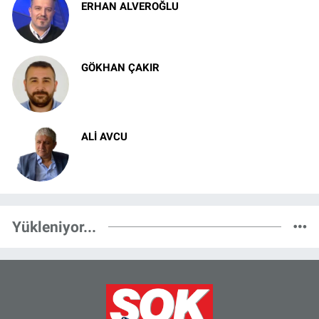
ERHAN ALVEROĞLU
Kadıköy Fenerbahçe’si Geri Döndü
GÖKHAN ÇAKIR
Sturm Graz Önünde Tecrübe ve Aklın
Zaferi
ALI AVCU
TÜRK DÜNYASI’NA AÇILAN STRATEJİK
KAPI
Yükleniyor...