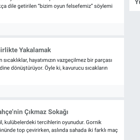
Y
a dile getirilen “bizim oyun felsefemiz” söylemi
Birlikte Yakalamak
sıcaklıklar, hayatımızın vazgeçilmez bir parçası
idine dönüştürüyor. Öyle ki, kavurucu sıcakların
ahçe’nin Çıkmaz Sokağı
, kulübelerdeki tercihlerin oyunudur. Gornik
nünde top çevirirken, aslında sahada iki farklı maç