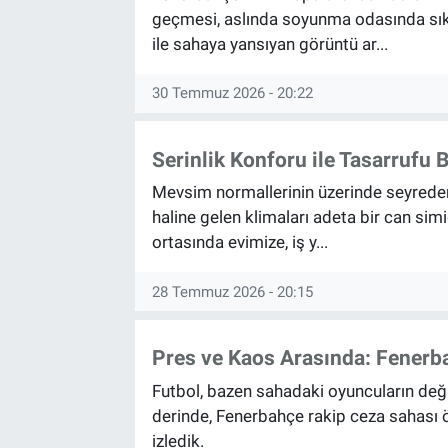
geçmesi, aslında soyunma odasında sıkç
ile sahaya yansıyan görüntü ar...
Bize ulaşın
30 Temmuz 2026 - 20:22
İletişim/Künye
Yaşam
Serinlik Konforu ile Tasarrufu 
Mevsim normallerinin üzerinde seyreden 
Gözden Kaçmasın
haline gelen klimaları adeta bir can sim
ortasında evimize, iş y...
İletişim (Künye)
28 Temmuz 2026 - 20:15
Pres ve Kaos Arasında: Fenerb
Futbol, bazen sahadaki oyuncuların değil
derinde, Fenerbahçe rakip ceza sahası ö
izledik.