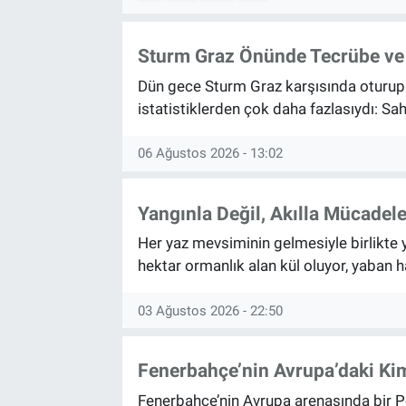
SAĞLIK
Sturm Graz Önünde Tecrübe ve 
EKONOMİ
Dün gece Sturm Graz karşısında oturup 
istatistiklerden çok daha fazlasıydı: Sah
EĞİTİM
06 Ağustos 2026 - 13:02
ÖZEL HABER
Yangınla Değil, Akılla Mücade
Keşfet
Her yaz mevsiminin gelmesiyle birlikte 
ASTROLOJİ
hektar ormanlık alan kül oluyor, yaban h
MANŞET
03 Ağustos 2026 - 22:50
RESMİ İLANLAR
Fenerbahçe’nin Avrupa’daki Kim
Fenerbahçe’nin Avrupa arenasında bir Po
İLAN