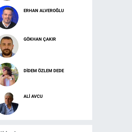
ERHAN ALVEROĞLU
Kadıköy Fenerbahçe’si Geri
Döndü
GÖKHAN ÇAKIR
Sturm Graz Önünde Tecrübe
ve Aklın Zaferi
DIDEM ÖZLEM DEDE
Kısmet
ALI AVCU
TÜRK DÜNYASI’NA AÇILAN
STRATEJİK KAPI